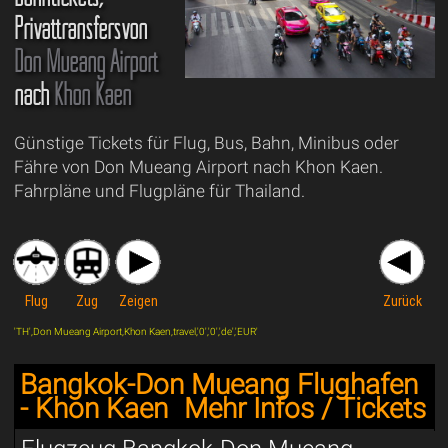
Privattransfersvon
Don Mueang Airport
nach
Khon Kaen
Günstige Tickets für Flug, Bus, Bahn, Minibus oder
Fähre von Don Mueang Airport nach Khon Kaen.
Fahrpläne und Flugpläne für Thailand.
Flug
Zug
Zeigen
Zurück
'TH',Don Mueang Airport,Khon Kaen,travel,'0','0','de','EUR'
Bangkok-Don Mueang Flughafen
- Khon Kaen
Mehr Infos / Tickets