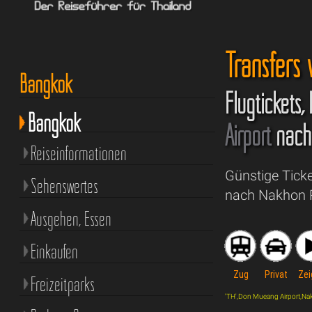
Transfers
Bangkok
Flugtickets,
Bangkok
Airport
nac
Reiseinformationen
Günstige Tick
Sehenswertes
nach Nakhon R
Ausgehen, Essen
Einkaufen
Zug
Privat
Zei
Freizeitparks
'TH',Don Mueang Airport,Nakho