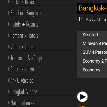
Parks + Oasen
Bangkok-
Rund um Bangkok
Privattran
Hotels + Resorts
Romantik-Hotels
Komfort
Minivan 9 P
Villen + Häuser
SUV 4 Perso
Touren + Ausflüge
Economy 2 P
Eintrittskarten
Economy
An- & Abreise
Bangkok Videos
Nationalparks
Zeigen