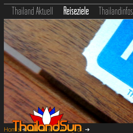
Thailand Aktuell
Reiseziele
Thailandinfo
Home
➔
Reiseziele
➔
Bangkok
➔