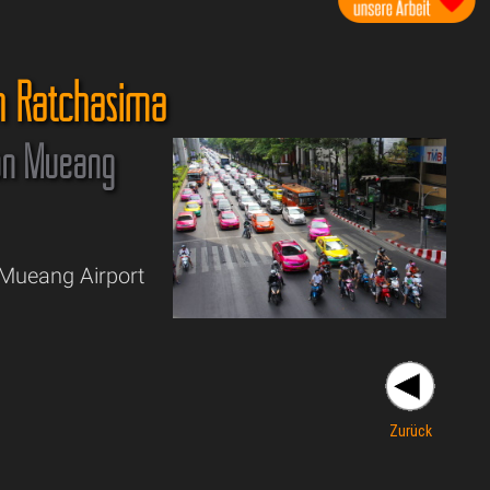
n Ratchasima
on Mueang
 Mueang Airport
Zurück