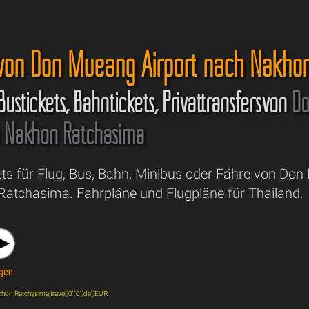
 von Don Mueang Airport nach Nakho
 Bustickets, Bahntickets, Privattransfersvon
D
h
Nakhon Ratchasima
ets für Flug, Bus, Bahn, Minibus oder Fähre von Don
atchasima. Fahrpläne und Flugpläne für Thailand.
gen
n Ratchasima,travel,'0','0','de','EUR'