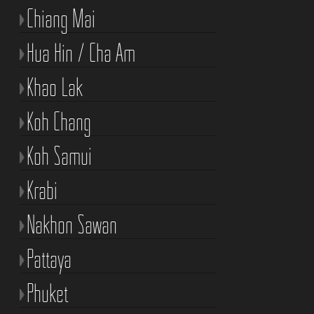
Chiang Mai
Hua Hin / Cha Am
Khao Lak
Koh Chang
Koh Samui
Krabi
Nakhon Sawan
Pattaya
Phuket