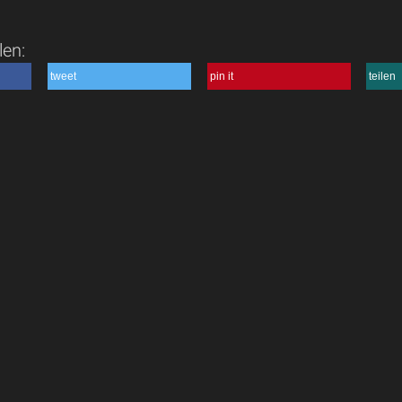
len:
tweet
pin it
teilen