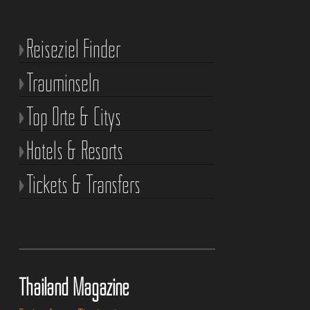
Reiseziel Finder
Trauminseln
Top Orte & Citys
Hotels & Resorts
Tickets & Transfers
Thailand Magazine