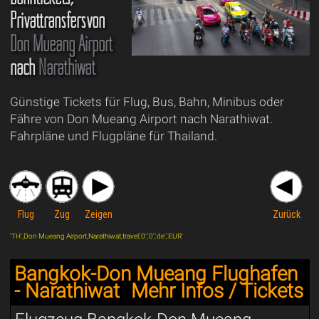
Privattransfersvon
Don Mueang Airport
nach
Narathiwat
Günstige Tickets für Flug, Bus, Bahn, Minibus oder
Fähre von Don Mueang Airport nach Narathiwat.
Fahrpläne und Flugpläne für Thailand.
Flug
Zug
Zeigen
Zurück
'TH',Don Mueang Airport,Narathiwat,travel,'0','0','de','EUR'
Bangkok-Don Mueang Flughafen
- Narathiwat
Mehr Infos / Tickets