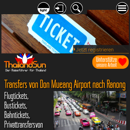
Jetzt registrieren
Transfers von Don Mueang Airport nach Ranong
Flugtickets,
Bustickets,
Bahntickets,
Privattransfersvon