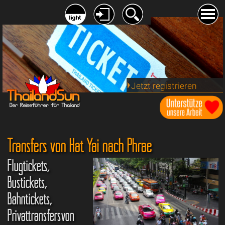
Jetzt registrieren
Transfers von Hat Yai nach Phrae
Flugtickets,
Bustickets,
Bahntickets,
Privattransfersvon