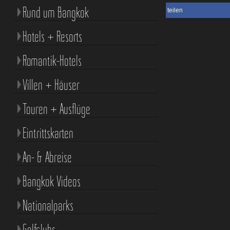
Rund um Bangkok
teilen
Hotels + Resorts
Romantik-Hotels
Villen + Häuser
Touren + Ausflüge
Eintrittskarten
An- & Abreise
Bangkok Videos
Nationalparks
Golfclubs