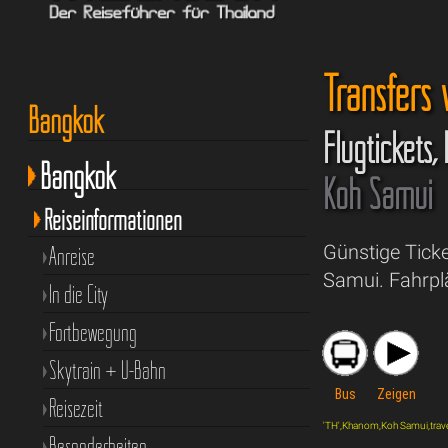
Transfers
Bangkok
Flugtickets,
Bangkok
Koh Samui
Reiseinformationen
Günstige Tick
Anreise
Samui. Fahrpl
In die City
Fortbewegung
Skytrain + U-Bahn
Bus
Zeigen
Reisezeit
'TH',Khanom,Koh Samui,travel,'
Besonderheiten