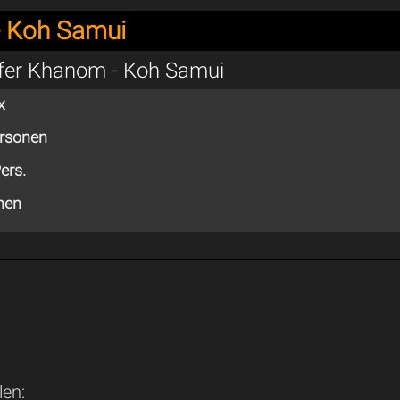
 Koh Samui
sfer Khanom - Koh Samui
x
ersonen
ers.
nen
len: