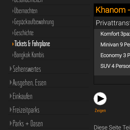
Khanom -
Übernachten
Gepäckaufbewahrung
Privattran
Geschichte
Komfort 3pa
Tickets & Fahrpläne
Minivan 9 P
Bangkok Kombis
Economy 3 P
SUV 4 Perso
Sehenswertes
Ausgehen, Essen
Einkaufen
Freizeitparks
Zeigen
Parks + Oasen
Diese Seite Tei