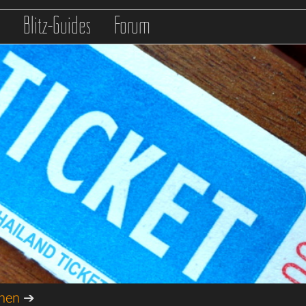
s
Blitz-Guides
Forum
onen
➔