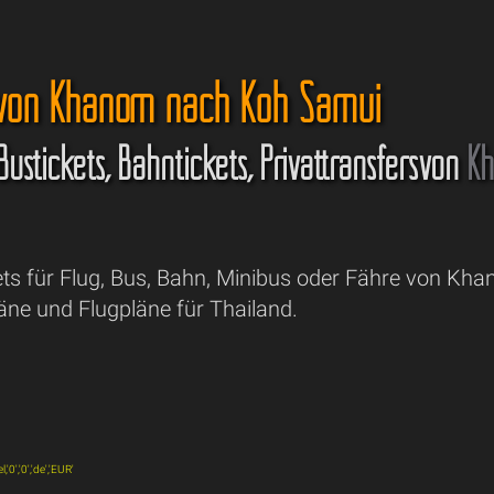
 von Khanom nach Koh Samui
 Bustickets, Bahntickets, Privattransfersvon
K
ets für Flug, Bus, Bahn, Minibus oder Fähre von K
äne und Flugpläne für Thailand.
0','0','de','EUR'