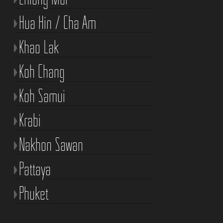
Hua Hin / Cha Am
Khao Lak
Koh Chang
Koh Samui
Krabi
Nakhon Sawan
Pattaya
Phuket