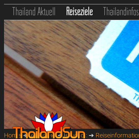
Thailand Aktuell
Reiseziele
Thailandinfo
Home
➔
Reiseziele
➔
Bangkok
➔
Reiseinformati