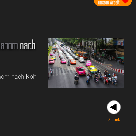
hanom
nach
hanom nach Koh
Zurück