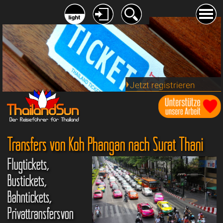
Jetzt registrieren
Transfers von Koh Phangan nach Surat Thani
Flugtickets,
Bustickets,
Bahntickets,
Privattransfersvon