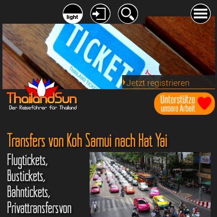
Jetzt registrieren
Transfers von Koh Samui nach Hat Yai
Flugtickets,
Bustickets,
Bahntickets,
Privattransfersvon