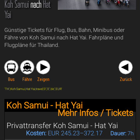
Koh Samui
nach
Hat
Yai
Günstige Tickets für Flug, Bus, Bahn, Minibus oder
Fähre von Koh Samui nach Hat Yai. Fahrpläne und
Flugpläne für Thailand.
Bus
Fähre
Zeigen
Zurück
'TH',Koh Samui,Hat Yai,travel,'0','0','de','EUR'
Koh Samui - Hat Yai
Mehr Infos / Tickets
Privattransfer Koh Samui - Hat Yai
Kosten:
EUR 245.23–372.17
Dauer:
7h