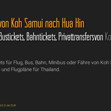
 von Koh Samui nach Hua Hin
 Bustickets, Bahntickets, Privattransfersvon
Ko
ets für Flug, Bus, Bahn, Minibus oder Fähre von Ko
 und Flugpläne für Thailand.
0','0','de','EUR'