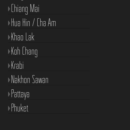
Chiang Mai
Hua Hin / Cha Am
Khao Lak
Koh Chang
Krabi
Nakhon Sawan
Pattaya
Phuket