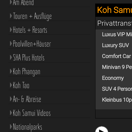
Am Abend
Koh Samu
Touren + Ausflüge
Privattran
Hotels + Resorts
Luxus VIP M
Poolvillen+Häuser
Luxury SUV
SHA Plus Hotels
Comfort Car
Minivan 9 P
Koh Phangan
Economy
Koh Tao
SUV 4 Perso
An- & Abreise
Kleinbus 10
Koh Samui Videos
Nationalparks