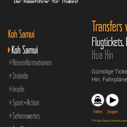
Transfers
Koh Samui
Flugtickets,
Koh Samui
Hua Hin
Reiseinformationen
Günstige Tick
Strände
Hin. Fahrpläne
Inseln
Sport+Action
Fähre
Zeigen
Sehenswertes
'TH',Koh Samui,Hua Hin,travel,'