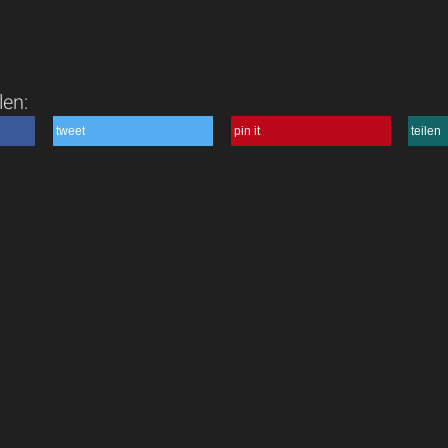
len:
tweet
pin it
teilen