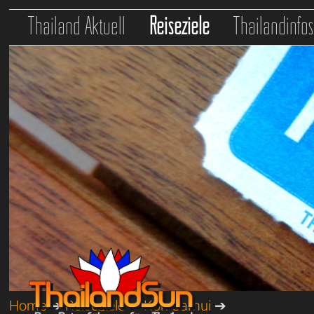
Thailand Aktuell
Reiseziele
Thailandinfo
Home
➔
Reiseziele
➔
Koh Samui
➔