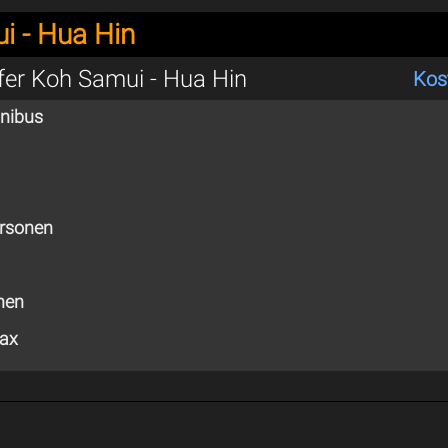
i - Hua Hin
sfer Koh Samui - Hua Hin
Kos
inibus
ersonen
nen
pax