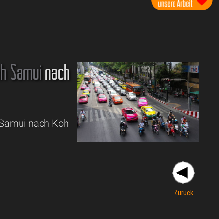
h Samui
nach
h Samui nach Koh
Zurück