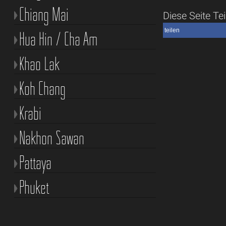
Chiang Mai
Diese Seite Tei
teilen
Hua Hin / Cha Am
Khao Lak
Koh Chang
Krabi
Nakhon Sawan
Pattaya
Phuket