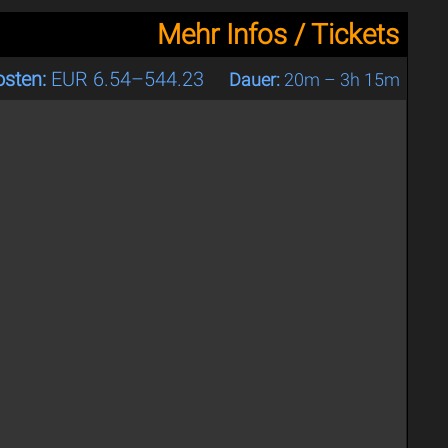
Mehr Infos / Tickets
osten:
EUR 6.54–544.23
Dauer:
20m – 3h 15m