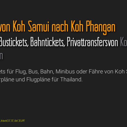
 von Koh Samui nach Koh Phangan
 Bustickets, Bahntickets, Privattransfersvon
Ko
n
ets für Flug, Bus, Bahn, Minibus oder Fähre von Ko
pläne und Flugpläne für Thailand.
vel,'0','0','de','EUR'