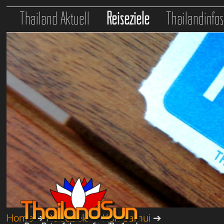
Thailand Aktuell
Reiseziele
Thailandinfo
Home
➔
Reiseziele
➔
Koh Samui
➔