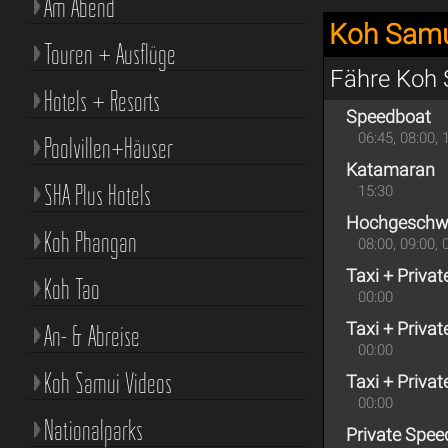
Am Abend
Koh Samu
Touren + Ausflüge
Fähre Koh 
Hotels + Resorts
Speedboat
06:45, 08:00, 
Poolvillen+Häuser
Katamaran
SHA Plus Hotels
15:30
Hochgeschwi
Koh Phangan
08:00, 09:00, 
Taxi + Priva
Koh Tao
00:00
Taxi + Priva
An- & Abreise
00:00
Koh Samui Videos
Taxi + Priva
00:00
Nationalparks
Private Spee