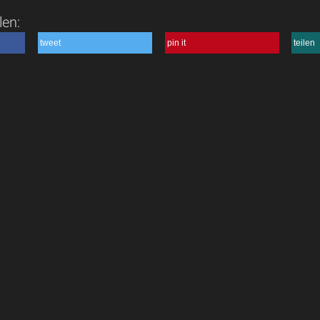
len:
tweet
pin it
teilen