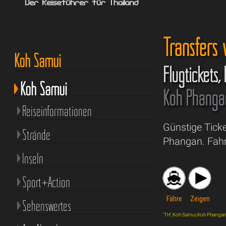
Transfers
Koh Samui
Flugtickets,
Koh Samui
Koh Phanga
Reiseinformationen
Günstige Tick
Strände
Phangan. Fahr
Inseln
Sport+Action
Fähre
Zeigen
Sehenswertes
'TH',Koh Samui,Koh Phangan,tra