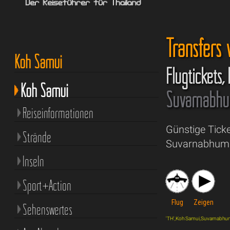
Transfers
Koh Samui
Flugtickets,
Koh Samui
Suvarnabhum
Reiseinformationen
Günstige Tick
Strände
Suvarnabhumi 
Inseln
Sport+Action
Flug
Zeigen
Sehenswertes
'TH',Koh Samui,Suvarnabhumi Ai