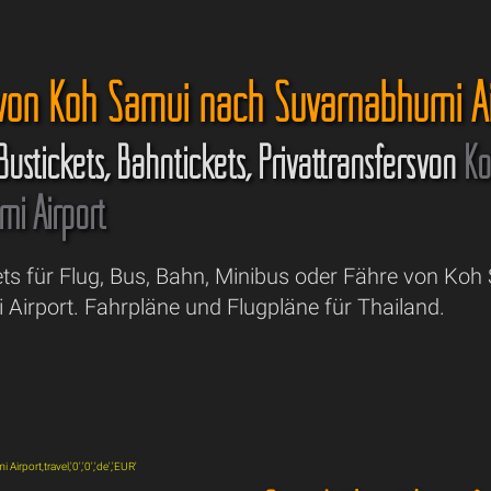
 von Koh Samui nach Suvarnabhumi Ai
 Bustickets, Bahntickets, Privattransfersvon
Ko
i Airport
ets für Flug, Bus, Bahn, Minibus oder Fähre von Ko
Airport. Fahrpläne und Flugpläne für Thailand.
rport,travel,'0','0','de','EUR'