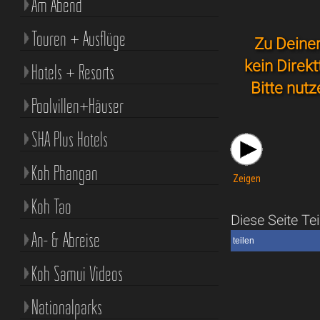
Am Abend
Touren + Ausflüge
Zu Deiner
kein Direk
Hotels + Resorts
Bitte nut
Poolvillen+Häuser
SHA Plus Hotels
Koh Phangan
Zeigen
Koh Tao
Diese Seite Tei
An- & Abreise
teilen
Koh Samui Videos
Nationalparks