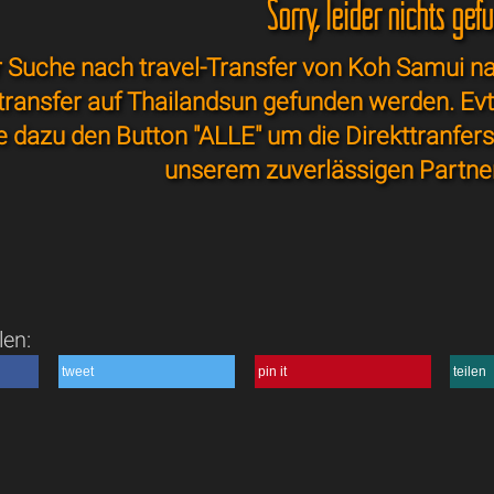
Sorry, leider nichts gef
 Suche nach travel-Transfer von Koh Samui na
ttransfer auf Thailandsun gefunden werden. E
ze dazu den Button "ALLE" um die Direkttranfer
unserem zuverlässigen Partne
len:
tweet
pin it
teilen