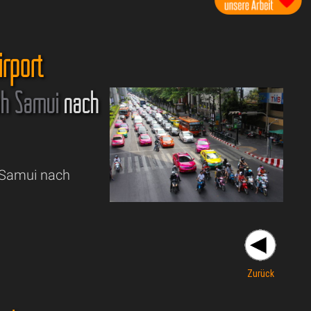
rport
h Samui
nach
h Samui nach
Zurück