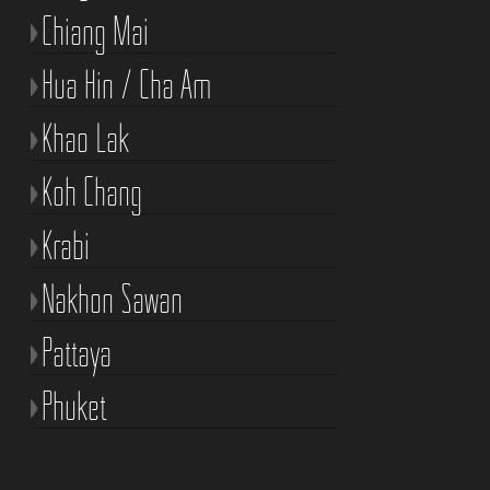
Chiang Mai
Hua Hin / Cha Am
Khao Lak
Koh Chang
Krabi
Nakhon Sawan
Pattaya
Phuket