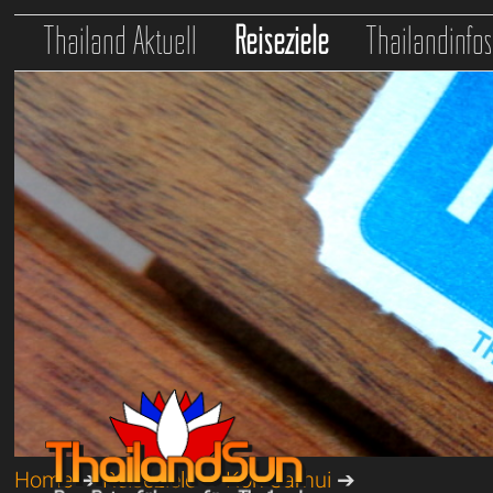
Thailand Aktuell
Reiseziele
Thailandinfo
Home
➔
Reiseziele
➔
Koh Samui
➔