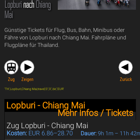
Lopburi
nach
Chiang
Mai
Günstige Tickets für Flug, Bus, Bahn, Minibus oder
Fähre von Lopburi nach Chiang Mai. Fahrpläne und
Flugpläne für Thailand.
Zug
Zeigen
Zurück
'TH',Lopburi,Chiang Mai,travel,'0','0','de','EUR'
Lopburi - Chiang Mai
Mehr Infos / Tickets
Zug Lopburi - Chiang Mai
Kosten:
EUR 6.86–28.70
Dauer:
9h 1m – 11h 42