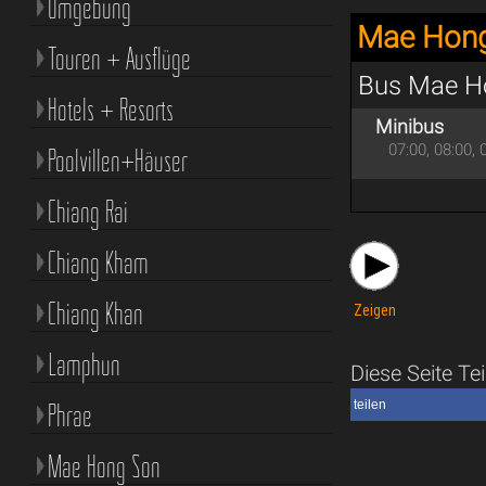
Umgebung
Mae Hong
Touren + Ausflüge
Bus Mae Ho
Hotels + Resorts
Minibus
07:00, 08:00, 
Poolvillen+Häuser
Chiang Rai
Chiang Kham
Chiang Khan
Zeigen
Lamphun
Diese Seite Tei
Phrae
teilen
Mae Hong Son