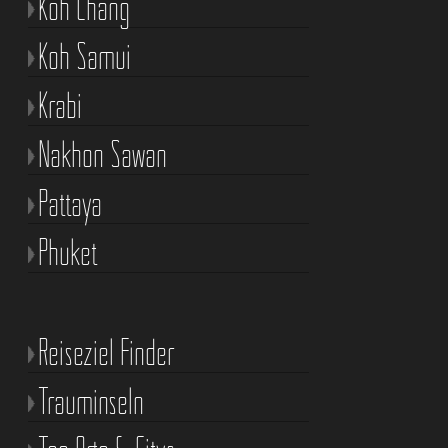
Koh Chang
Koh Samui
Krabi
Nakhon Sawan
Pattaya
Phuket
Reiseziel Finder
Trauminseln