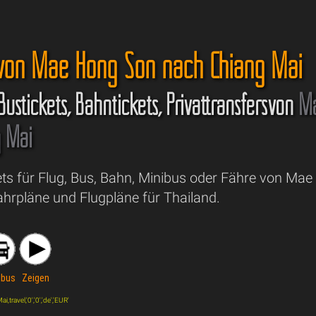
 von Mae Hong Son nach Chiang Mai
 Bustickets, Bahntickets, Privattransfersvon
M
g Mai
ets für Flug, Bus, Bahn, Minibus oder Fähre von Ma
ahrpläne und Flugpläne für Thailand.
ibus
Zeigen
ravel,'0','0','de','EUR'