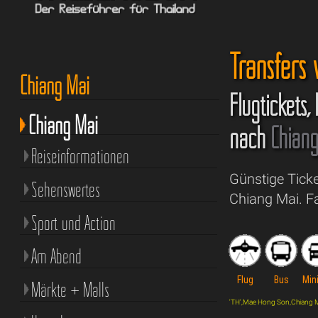
Transfers
Chiang Mai
Flugtickets,
Chiang Mai
nach
Chian
Reiseinformationen
Günstige Tick
Sehenswertes
Chiang Mai. F
Sport und Action
Am Abend
Flug
Bus
Min
Märkte + Malls
'TH',Mae Hong Son,Chiang Mai,t