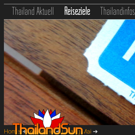
Thailand Aktuell
Reiseziele
Thailandinfo
Home
➔
Reiseziele
➔
Chiang Mai
➔