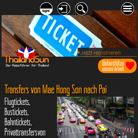
Jetzt registrieren
Transfers von Mae Hong Son nach Pai
Flugtickets,
Bustickets,
Bahntickets,
Privattransfersvon