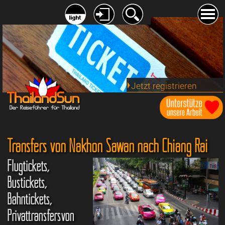
Jetzt registrieren
Transfers von Nakhon Sawan nach Chiang Rai
Flugtickets,
Bustickets,
Bahntickets,
Privattransfersvon