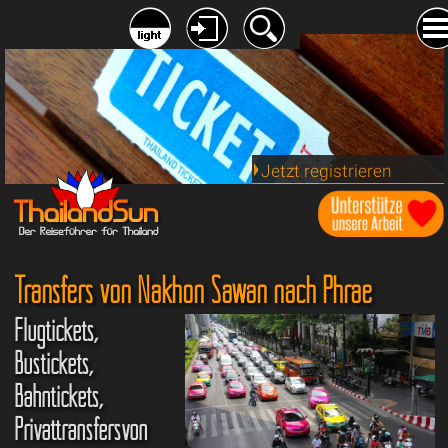
Jetzt registrieren
Transfers von Nakhon Sawan nach Phrae
Flugtickets,
Bustickets,
Bahntickets,
Privattransfersvon