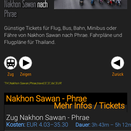
Nakhon Sawan
nach
Phrae
Günstige Tickets für Flug, Bus, Bahn, Minibus oder
Fähre von Nakhon Sawan nach Phrae. Fahrpläne und
Flugpläne für Thailand.
Zug
Zeigen
Zurück
'TH',Nakhon Sawan,Phrae,travel,'0','0','de','EUR'
Nakhon Sawan - Phrae
Mehr Infos / Tickets
Zug Nakhon Sawan - Phrae
Kosten:
EUR 4.03–35.30
Dauer:
3h 43m – 5h 12