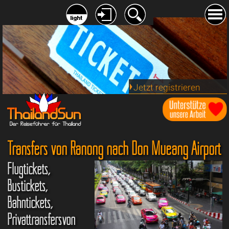
Jetzt registrieren
Transfers von Ranong nach Don Mueang Airport
Flugtickets,
Bustickets,
Bahntickets,
Privattransfersvon