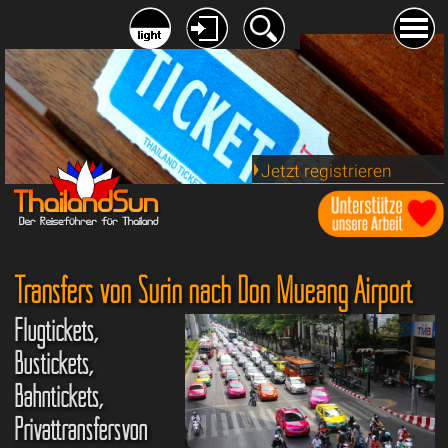
Jetzt registrieren
Transfers von Surin nach Don Mueang Airport
Flugtickets,
Bustickets,
Bahntickets,
Privattransfersvon