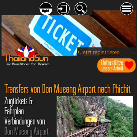
Jetzt registrieren
Transfers von Don Mueang Airport nach Phichit
Zugtickets &
Fahrplan
Verbindungen von
Don Mueang Airport