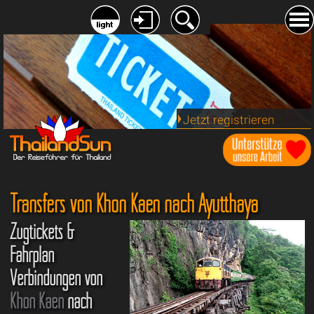
Jetzt registrieren
Transfers von Khon Kaen nach Ayutthaya
Zugtickets &
Fahrplan
Verbindungen von
Khon Kaen
nach