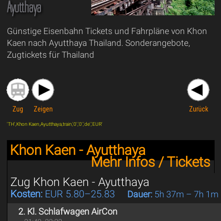
Ayutthaya
Günstige Eisenbahn Tickets und Fahrpläne von Khon
Kaen nach Ayutthaya Thailand. Sonderangebote,
Zugtickets für Thailand
Zug
Zeigen
Zurück
'TH',Khon Kaen,Ayutthaya,train,'0','0','de','EUR'
Khon Kaen - Ayutthaya
Mehr Infos / Tickets
Zug Khon Kaen - Ayutthaya
Kosten:
EUR 5.80–25.83
Dauer:
5h 37m – 7h 1m
2. Kl. Schlafwagen AirCon