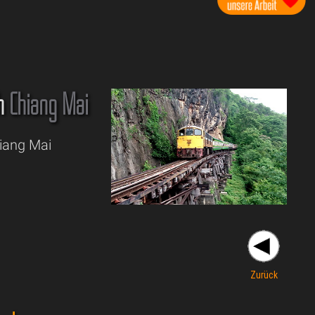
h
Chiang Mai
iang Mai
Zurück