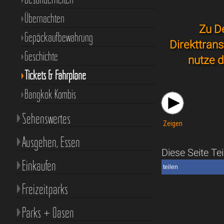
Übernachten
Zu D
Gepäckaufbewahrung
Direkttran
Geschichte
nutze d
Tickets & Fahrpläne
Bangkok Kombis
Sehenswertes
Zeigen
Ausgehen, Essen
Diese Seite Tei
Einkaufen
teilen
Freizeitparks
Parks + Oasen