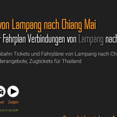
 von Lampang nach Chiang Mai
& Fahrplan Verbindungen von
Lampang
nac
nbahn Tickets und Fahrpläne von Lampang nach Ch
derangebote, Zugtickets für Thailand
vat
Zeigen
'0','0','de','EUR'