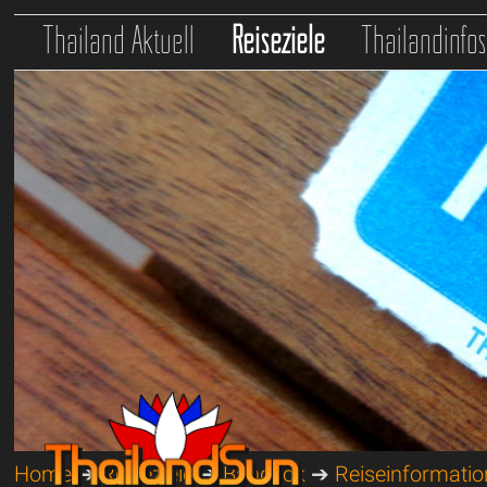
Thailand Aktuell
Reiseziele
Thailandinfo
Home
➔
Reiseziele
➔
Bangkok
➔
Reiseinformati