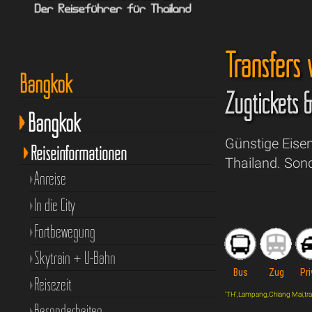
Transfers
Bangkok
Zugtickets 
Bangkok
Günstige Eise
Reiseinformationen
Thailand. Son
Anreise
In die City
Fortbewegung
Skytrain + U-Bahn
Bus
Zug
Pri
Reisezeit
'TH',Lampang,Chiang Mai,train,
Besonderheiten