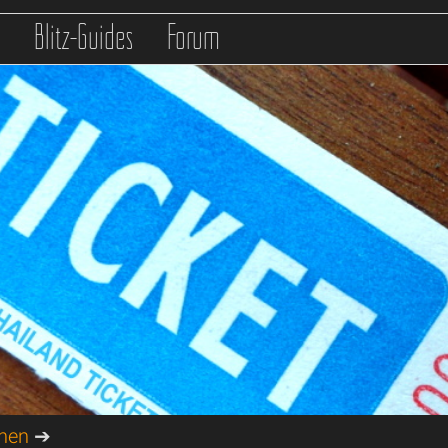
s
Blitz-Guides
Forum
onen
➔