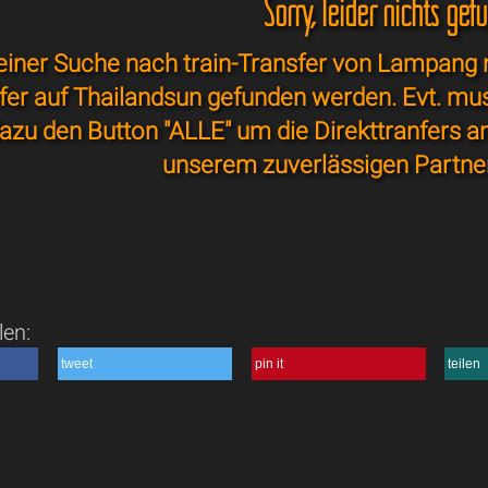
Sorry, leider nichts gef
einer Suche nach train-Transfer von Lampang n
sfer auf Thailandsun gefunden werden. Evt. mu
azu den Button "ALLE" um die Direkttranfers a
unserem zuverlässigen Partne
len:
tweet
pin it
teilen