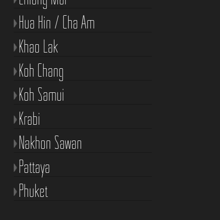
Hua Hin / Cha Am
Khao Lak
Koh Chang
Koh Samui
Krabi
Nakhon Sawan
Pattaya
Phuket