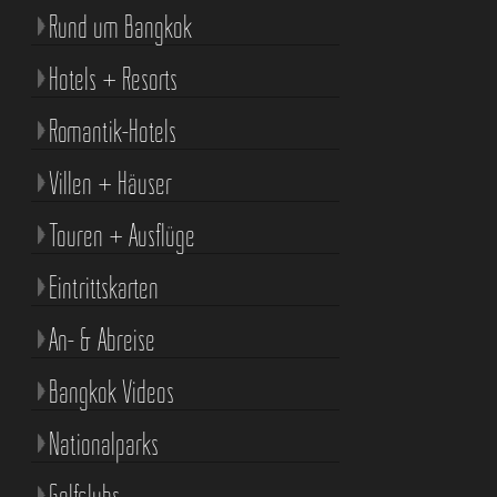
Rund um Bangkok
Hotels + Resorts
Romantik-Hotels
Villen + Häuser
Touren + Ausflüge
Eintrittskarten
An- & Abreise
Bangkok Videos
Nationalparks
Golfclubs