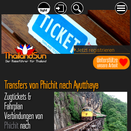
Jetzt registrieren
Transfers von Phichit nach Ayutthaya
Zugtickets &
Fahrplan
Verbindungen von
Phichit
nach