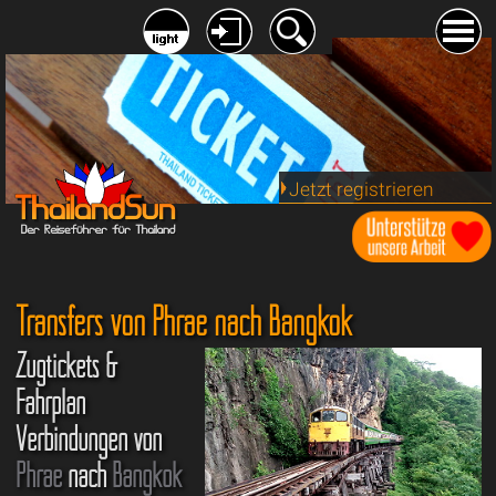
Jetzt registrieren
Transfers von Phrae nach Bangkok
Zugtickets &
Fahrplan
Verbindungen von
Phrae
nach
Bangkok