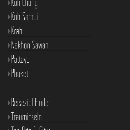
Koh Chang
Koh Samui
Krabi
Nakhon Sawan
Pattaya
Phuket
Reiseziel Finder
Trauminseln