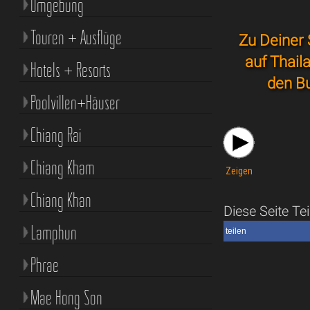
Umgebung
Touren + Ausflüge
Zu Deiner 
auf Thail
Hotels + Resorts
den Bu
Poolvillen+Häuser
Chiang Rai
Chiang Kham
Zeigen
Chiang Khan
Diese Seite Tei
Lamphun
teilen
Phrae
Mae Hong Son