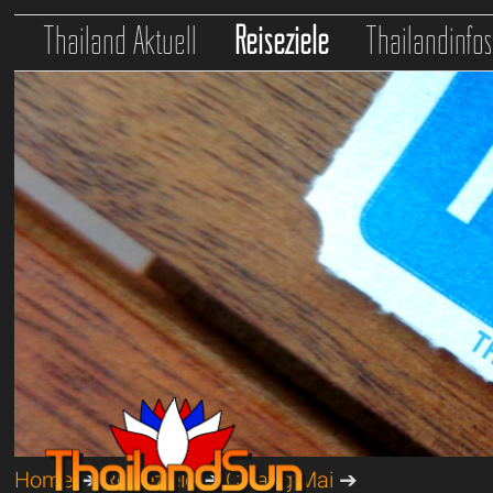
Thailand Aktuell
Reiseziele
Thailandinfo
Home
➔
Reiseziele
➔
Chiang Mai
➔