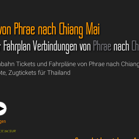
 von Phrae nach Chiang Mai
& Fahrplan Verbindungen von
Phrae
nach
Ch
nbahn Tickets und Fahrpläne von Phrae nach Chiang
e, Zugtickets für Thailand
gen
'0','de','EUR'