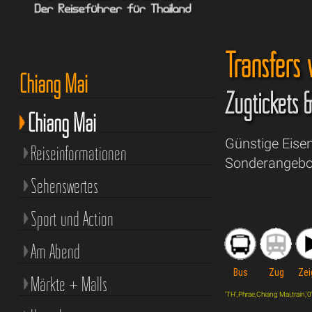
Transfers
Chiang Mai
Zugtickets 
Chiang Mai
Günstige Eise
Reiseinformationen
Sonderangebot
Sehenswertes
Sport und Action
Am Abend
Bus
Zug
Zei
Märkte + Malls
'TH',Phrae,Chiang Mai,train,'0',