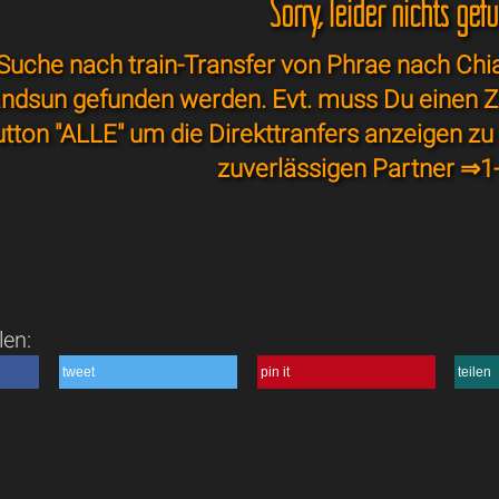
Sorry, leider nichts gef
Suche nach train-Transfer von Phrae nach Chia
andsun gefunden werden. Evt. muss Du einen Z
tton "ALLE" um die Direkttranfers anzeigen zu
zuverlässigen Partner ⇒
1
len:
tweet
pin it
teilen