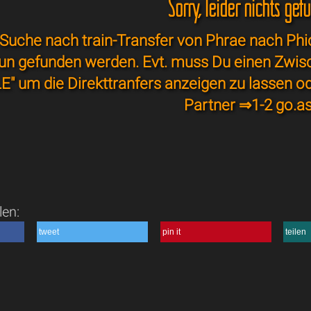
Sorry, leider nichts gef
Suche nach train-Transfer von Phrae nach Phich
un gefunden werden. Evt. muss Du einen Zwis
E" um die Direkttranfers anzeigen zu lassen o
Partner ⇒
1-2 go.as
len:
tweet
pin it
teilen