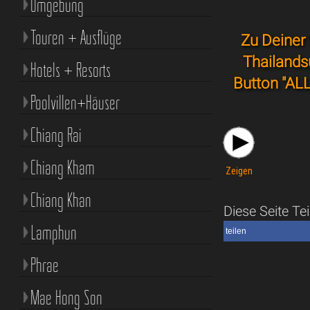
Umgebung
Touren + Ausflüge
Zu Deiner 
Thailands
Hotels + Resorts
Button "ALL
Poolvillen+Häuser
Chiang Rai
Chiang Kham
Zeigen
Chiang Khan
Diese Seite Tei
Lamphun
teilen
Phrae
Mae Hong Son