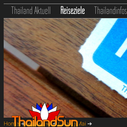
Thailand Aktuell
Reiseziele
Thailandinfo
Home
➔
Reiseziele
➔
Chiang Mai
➔