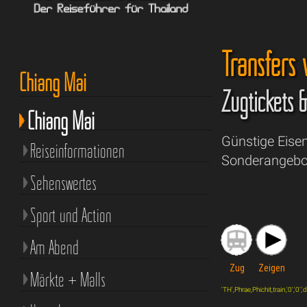
Transfers 
Chiang Mai
Zugtickets 
Chiang Mai
Günstige Eise
Reiseinformationen
Sonderangebot
Sehenswertes
Sport und Action
Am Abend
Zug
Zeigen
Märkte + Malls
'TH',Phrae,Phichit,train,'0','0','