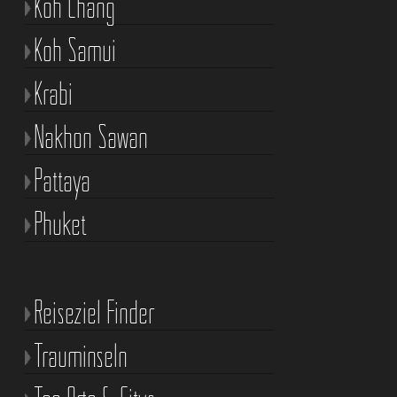
Koh Chang
Koh Samui
Krabi
Nakhon Sawan
Pattaya
Phuket
Reiseziel Finder
Trauminseln