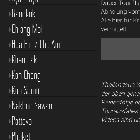
Dauer Tour "L
Bangkok
Abholung vom 
Alle hier für 
Chiang Mai
vermittelt.
Hua Hin / Cha Am
Khao Lak
Koh Chang
Thailandsun is
Koh Samui
der oben gena
Reihenfolge de
Nakhon Sawan
Tourausfalles
Pattaya
Videos sind u
Phuket