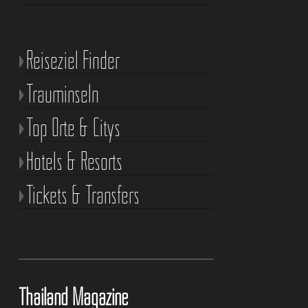
Reiseziel Finder
Trauminseln
Top Orte & Citys
Hotels & Resorts
Tickets & Transfers
Thailand Magazine