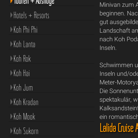
Touren + Ausflüge
Minivan zum A
beginnen. Nac
Hotels + Resorts
gut ausgebilde
Koh Phi Phi
Landschaft am
nach Koh Poda
Koh Lanta
Inseln.
Koh Rok
Schwimmen und
Koh Hai
Inseln und/od
Meter-Motoryac
Koh Jum
Die Sonnenunt
spektakulär, w
Koh Kradan
Kalksandsteinf
Koh Mook
ein romantisc
Lalida Cruise
Koh Sukorn