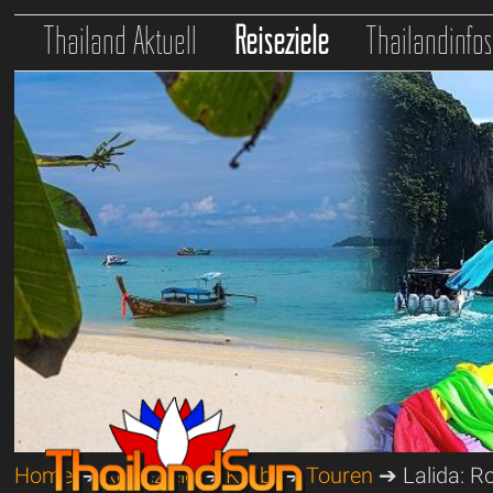
Thailand Aktuell
Reiseziele
Thailandinfo
Home
➔
Reiseziele
➔
Krabi
➔
Touren
➔ Lalida: R