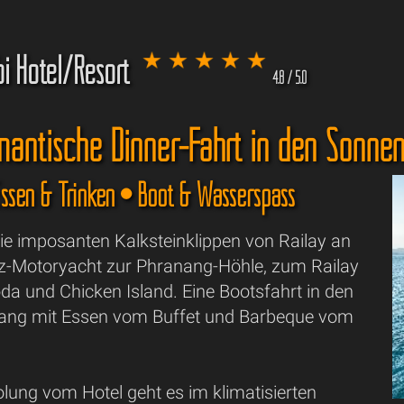
bi Hotel/Resort
4.8 / 5.0
omantische Dinner-Fahrt in den Sonne
Essen & Trinken • Boot & Wasserspass
ie imposanten Kalksteinklippen von Railay an
lz-Motoryacht zur Phranang-Höhle, zum Railay
da und Chicken Island. Eine Bootsfahrt in den
ang mit Essen vom Buffet und Barbeque vom
lung vom Hotel geht es im klimatisierten