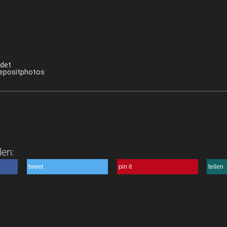
ndet
Depositphotos
len:
tweet
pin it
teilen