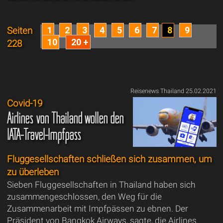
1
2
3
4
5
6
7
8
9
Seiten
10
20 +
228
Reisenews Thailand 25.02.2021
Covid-19
Airlines von Thailand wollen den
IATA-Travel-Impfpass
Fluggesellschaften schließen sich zusammen, um
zu überleben
Sieben Fluggesellschaften in Thailand haben sich
zusammengeschlossen, den Weg für die
Zusammenarbeit mit Impfpässen zu ebnen. Der
Präsident von Bangkok Airways, sagte, die Airlines