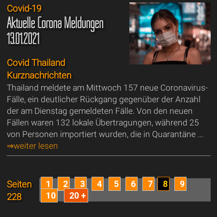
Covid-19
Aktuelle Corona Meldungen
13.01.2021
Covid Thailand
Kurznachrichten
Thailand meldete am Mittwoch 157 neue Coronavirus-
Fälle, ein deutlicher Rückgang gegenüber der Anzahl
der am Dienstag gemeldeten Fälle. Von den neuen
Fällen waren 132 lokale Übertragungen, während 25
von Personen importiert wurden, die in Quarantäne ...
⇒weiter lesen
1
2
3
4
5
6
7
8
9
Seiten
10
20 +
228