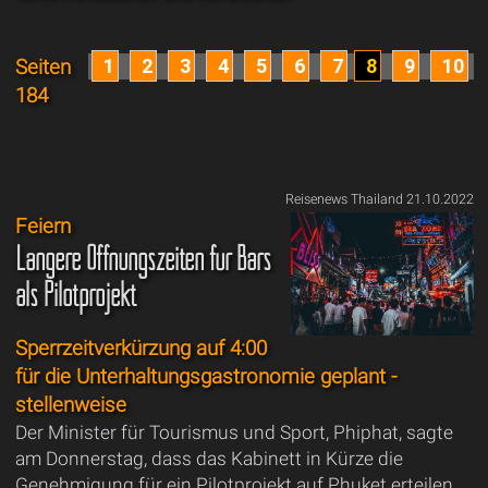
1
2
3
4
5
6
7
8
9
10
Seiten
184
Reisenews Thailand 21.10.2022
Feiern
Längere Öffnungszeiten für Bars
als Pilotprojekt
Sperrzeitverkürzung auf 4:00
für die Unterhaltungsgastronomie geplant -
stellenweise
Der Minister für Tourismus und Sport, Phiphat, sagte
am Donnerstag, dass das Kabinett in Kürze die
Genehmigung für ein Pilotprojekt auf Phuket erteilen