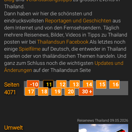
Thailand.
Dann haben wir hier die schönsten und
eindrucksvollsten
Reportagen und Geschichten
aus
dem Internet und von den Fernsehsendern. Täglich
mehrere Reisenews, Bilder, Videos in Tipps zu Thailand
posten wir bei
Thailandsun Facebook
Als letztes noch
einige
Spielfilme
auf Deutsch, die entweder in Thailand
spielen oder von thailändischen Themen handeln. Und
ganz zum Schluss noch die wichtigsten
Updates und
Änderungen
auf der Thailandsun Seite
-10
11
12
13
14
15
16
Seiten
17
18
19
20
30 +
4071
Reisenews Thailand 09.05.2026
Umwelt