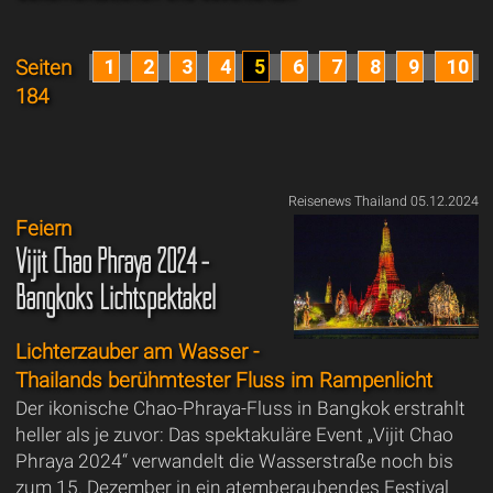
1
2
3
4
5
6
7
8
9
10
Seiten
184
Reisenews Thailand 05.12.2024
Feiern
Vijit Chao Phraya 2024 -
Bangkoks Lichtspektakel
Lichterzauber am Wasser -
Thailands berühmtester Fluss im Rampenlicht
Der ikonische Chao-Phraya-Fluss in Bangkok erstrahlt
heller als je zuvor: Das spektakuläre Event „Vijit Chao
Phraya 2024“ verwandelt die Wasserstraße noch bis
zum 15. Dezember in ein atemberaubendes Festival