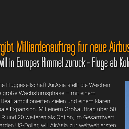
rgibt Milliardenauftrag für neue Airbus
will in Europas Himmel zurück - Flüge ab Kö
e Fluggesellschaft AirAsia stellt die Weichen
te große Wachstumsphase – mit einem
Deal, ambitionierten Zielen und einem klaren
bale Expansion. Mit einem Großauftrag über 50
R und 20 weiteren als Option, im Gesamtwert
arden US-Dollar, will AirAsia zur weltweit ersten