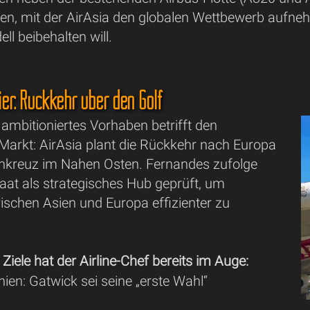
den, mit der AirAsia den globalen Wettbewerb aufne
l beibehalten will.
ier: Rückkehr über den Golf
ambitioniertes Vorhaben betrifft den
Markt: AirAsia plant die Rückkehr nach Europa
ehkreuz im Nahen Osten. Fernandes zufolge
taat als strategisches Hub geprüft, um
ischen Asien und Europa effizienter zu
 Ziele hat der Airline-Chef bereits im Auge:
ien: Gatwick sei seine „erste Wahl“