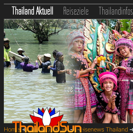
Thailand Aktuell
Reiseziele
Thailandinfo
Home
➔
Thailand Aktuell
➔
Reisenews Thailand