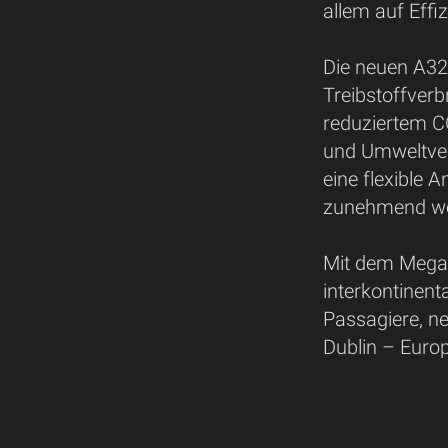
allem auf Effiz
Die neuen A32
Treibstoffverb
reduziertem C
und Umweltver
eine flexible 
zunehmend wet
Mit dem Mega-D
interkontinent
Passagiere, n
Dublin – Europ