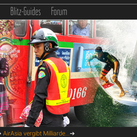
s
Blitz-Guides
Forum
➔
AirAsia vergibt Milliarde...
➔