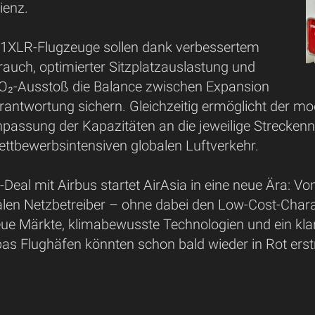
ienz.
1XLR-Flugzeuge sollen dank verbessertem
rauch, optimierter Sitzplatzauslastung und
O₂-Ausstoß die Balance zwischen Expansion
antwortung sichern. Gleichzeitig ermöglicht der mo
Anpassung der Kapazitäten an die jeweilige Strecken
tbewerbsintensiven globalen Luftverkehr.
eal mit Airbus startet AirAsia in eine neue Ära: V
alen Netzbetreiber – ohne dabei den Low-Cost-Chara
eue Märkte, klimabewusste Technologien und ein kla
as Flughäfen könnten schon bald wieder in Rot erst