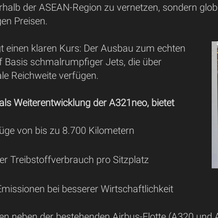
rhalb der ASEAN-Region zu vernetzen, sondern globa
gen Preisen.
gt einen klaren Kurs: Der Ausbau zum echten
f Basis schmalrumpfiger Jets, die über
ale Reichweite verfügen.
als Weiterentwicklung der A321neo, bietet
üge von bis zu 8.700 Kilometern
r Treibstoffverbrauch pro Sitzplatz
missionen bei besserer Wirtschaftlichkeit
llen neben der bestehenden Airbus-Flotte (A320 und 