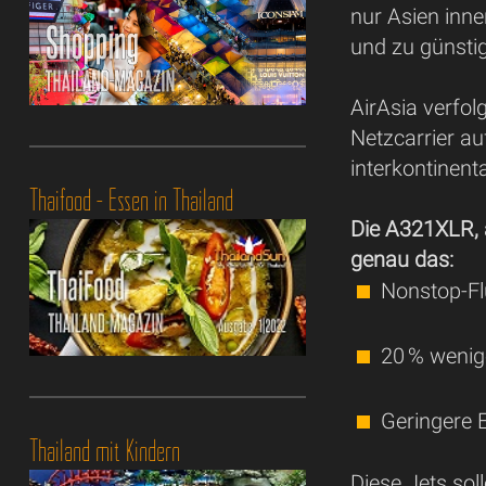
nur Asien inne
und zu günsti
AirAsia verfol
Netzcarrier au
interkontinent
Thaifood - Essen in Thailand
Die A321XLR, 
genau das:
Nonstop-Fl
20 % wenige
Geringere E
Thailand mit Kindern
Diese Jets so