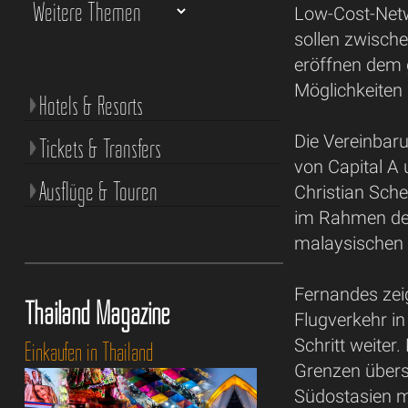
Low-Cost-Netw
sollen zwisch
eröffnen dem g
Möglichkeiten 
Hotels & Resorts
Die Vereinbar
Tickets & Transfers
von Capital A
Ausflüge & Touren
Christian Sche
im Rahmen der
malaysischen 
Fernandes zei
Thailand Magazine
Flugverkehr in
Schritt weiter
Einkaufen in Thailand
Grenzen übers
Südostasien mi