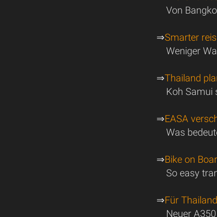
Von Bangkok
⇒
Smarter reis
Weniger War
⇒
Thailand pla
Koh Samui s
⇒
EASA versch
Was bedeute
⇒
Bike on Boar
So easy tran
⇒
Für Thailan
Neuer A350 