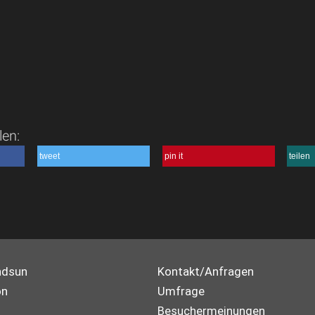
len:
tweet
pin it
teilen
ndsun
Kontakt/Anfragen
on
Umfrage
Besuchermeinungen