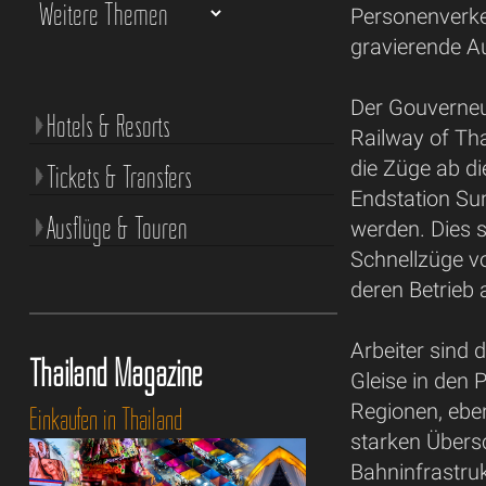
Personenverkeh
gravierende A
Der Gouverneu
Hotels & Resorts
Railway of Th
die Züge ab d
Tickets & Transfers
Endstation Su
Ausflüge & Touren
werden. Dies 
Schnellzüge v
deren Betrieb
Arbeiter sind 
Thailand Magazine
Gleise in den 
Regionen, ebe
Einkaufen in Thailand
starken Übers
Bahninfrastruk