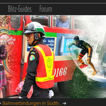
s
Blitz-Guides
Forum
➔
Bahnverbindungen in Südth...
➔