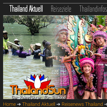
Thailand Aktuell
Reiseziele
Thailandinfo
Home
➔
Thailand Aktuell
➔
Reisenews Thailand