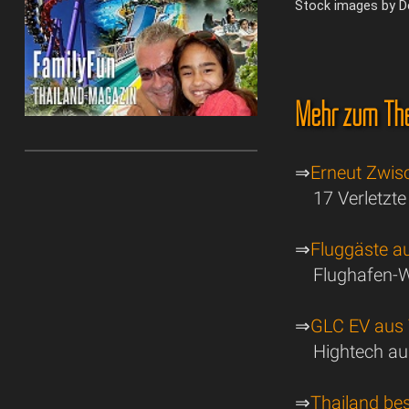
Stock images by 
Mehr zum Th
⇒
Erneut Zwisc
17 Verletzt
⇒
Fluggäste a
Flughafen-W
⇒
GLC EV aus 
Hightech au
⇒
Thailand be