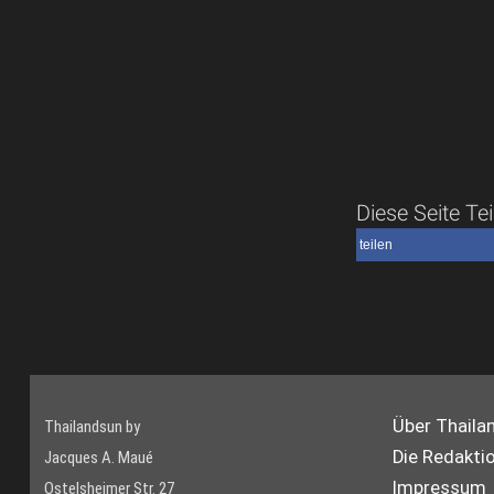
Diese Seite Tei
teilen
Über Thaila
Thailandsun by
Die Redakti
Jacques A. Maué
Impressum
Ostelsheimer Str. 27