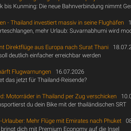
 bis Kunming: Die neue Bahnverbindung nimmt Ges
en - Thailand investiert massiv in seine Flughäfen
19
teschlangen, mehr Urlaub: Suvarnabhumi wird mode
nt Direktflüge aus Europa nach Surat Thani
18.07.
oll deutlich einfacher erreichbar werden
ärft Flugwarnungen
16.07.2026
t das jetzt für Thailand-Reisende?
d: Motorräder in Thailand per Zug verschicken
10.0
sportierst du dein Bike mit der thailändischen SRT
d-Urlauber: Mehr Flüge mit Emirates nach Phuket
08
bringt dich mit Premium Economy auf die Insel