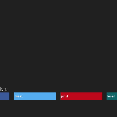
len:
tweet
pin it
teilen