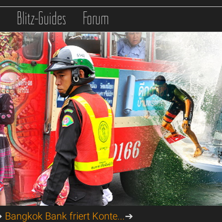
s
Blitz-Guides
Forum
➔
Bangkok Bank friert Konte...
➔