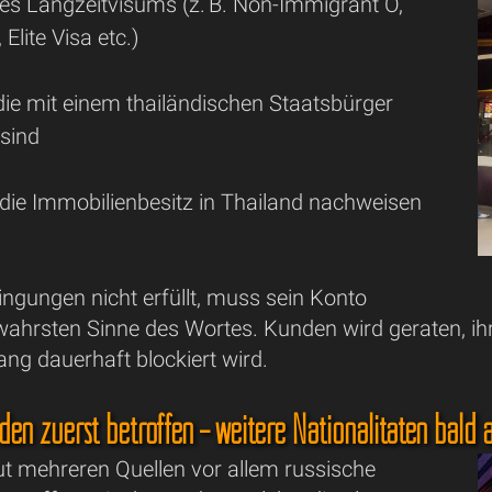
nes Langzeitvisums (z. B. Non-Immigrant O,
Elite Visa etc.)
die mit einem thailändischen Staatsbürger
 sind
 die Immobilienbesitz in Thailand nachweisen
ngungen nicht erfüllt, muss sein Konto
ahrsten Sinne des Wortes. Kunden wird geraten, ih
ng dauerhaft blockiert wird.
den zuerst betroffen – weitere Nationalitäten bald 
aut mehreren Quellen vor allem russische