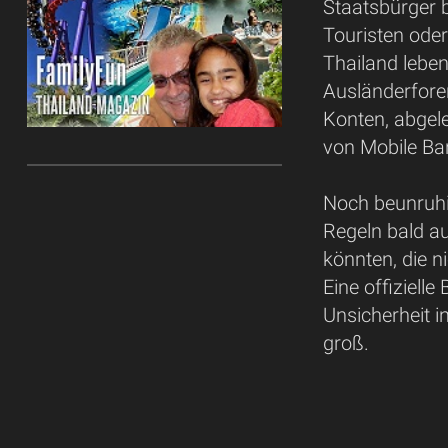
Staatsbürger b
Touristen ode
Thailand leben
Ausländerfore
Konten, abgel
von Mobile Ba
Noch beunruhi
Regeln bald a
könnten, die 
Eine offizielle
Unsicherheit i
groß.