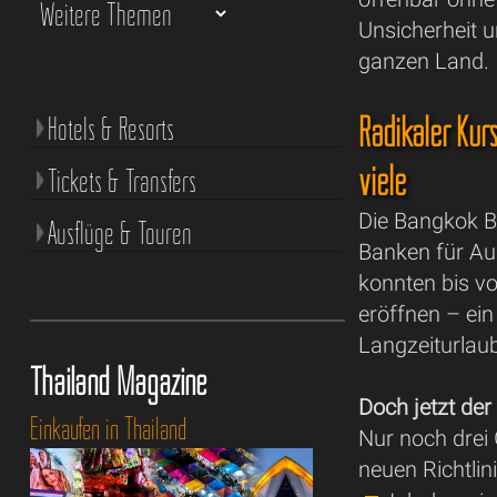
Unsicherheit u
ganzen Land.
Radikaler Kur
Hotels & Resorts
viele
Tickets & Transfers
Die Bangkok Ba
Ausflüge & Touren
Banken für Au
konnten bis v
eröffnen – ein
Langzeiturlaub
Thailand Magazine
Doch jetzt der
Einkaufen in Thailand
Nur noch drei
neuen Richtlin