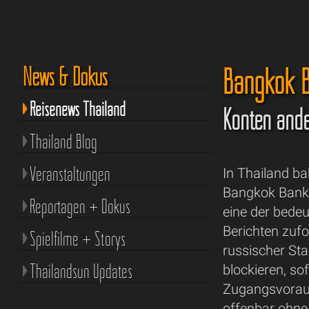
Bangkok Ba
News & Dokus
Reisenews Thailand
Konten ande
Thailand Blog
Veranstaltungen
In Thailand ba
Bangkok Bank,
Reportagen + Dokus
eine der bedeu
Berichten zuf
Spielfilme + Storys
russischer St
Thailandsun Updates
blockieren, so
Zugangsvorau
offenbar ohne