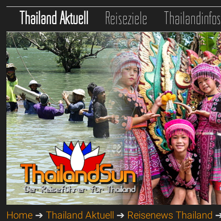
Thailand Aktuell
Reiseziele
Thailandinfo
Home
➔
Thailand Aktuell
➔
Reisenews Thailand