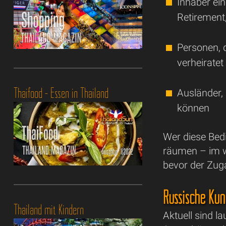
Inhaber ei
Retirement, 
Personen, 
verheiratet
Thaifood - Essen in Thailand
Ausländer,
können
Wer diese Bedi
räumen – im w
bevor der Zuga
Russische Kun
Thailand mit Kindern
Aktuell sind l