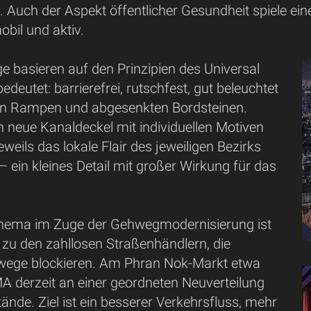
. Auch der Aspekt öffentlicher Gesundheit spiele ei
obil und aktiv.
e basieren auf den Prinzipien des Universal
edeutet: barrierefrei, rutschfest, gut beleuchtet
en Rampen und abgesenkten Bordsteinen.
neue Kanaldeckel mit individuellen Motiven
e jeweils das lokale Flair des jeweiligen Bezirks
– ein kleines Detail mit großer Wirkung für das
Thema im Zuge der Gehwegmodernisierung ist
 zu den zahllosen Straßenhändlern, die
hwege blockieren. Am Phran Nok-Markt etwa
MA derzeit an einer geordneten Neuverteilung
ände. Ziel ist ein besserer Verkehrsfluss, mehr