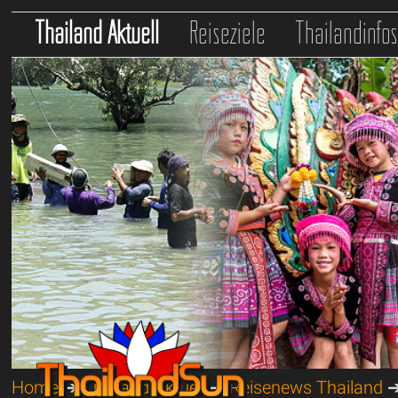
Thailand Aktuell
Reiseziele
Thailandinfo
Home
➔
Thailand Aktuell
➔
Reisenews Thailand