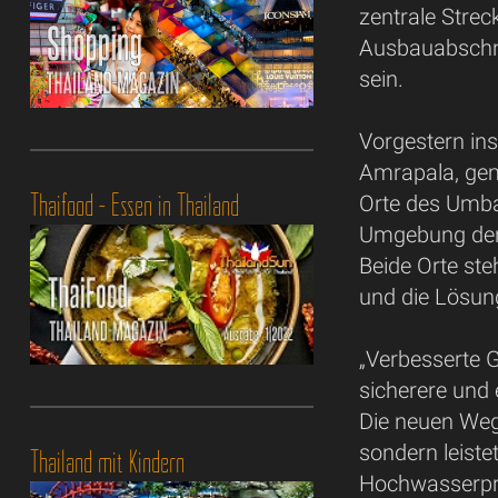
zentrale Stre
Ausbauabschni
sein.
Vorgestern in
Amrapala, gem
Thaifood - Essen in Thailand
Orte des Umba
Umgebung der 
Beide Orte ste
und die Lösun
„Verbesserte G
sicherere und 
Die neuen Wege
sondern leiste
Thailand mit Kindern
Hochwasserprä