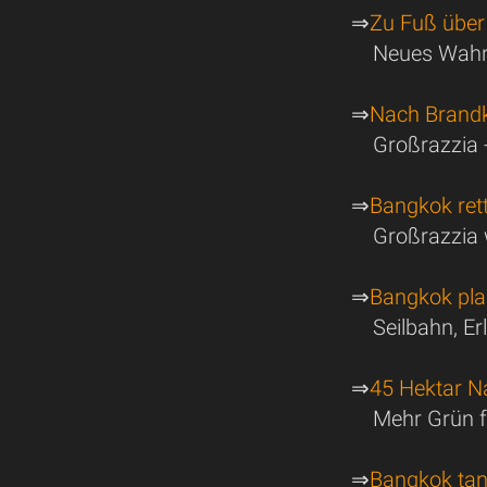
⇒
Zu Fuß über
Neues Wahr
⇒
Nach Brandk
Großrazzia 
⇒
Bangkok rett
Großrazzia 
⇒
Bangkok plan
Seilbahn, E
⇒
45 Hektar N
Mehr Grün f
⇒
Bangkok tan