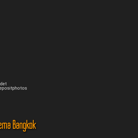
ndet
Depositphotos
ema Bangkok