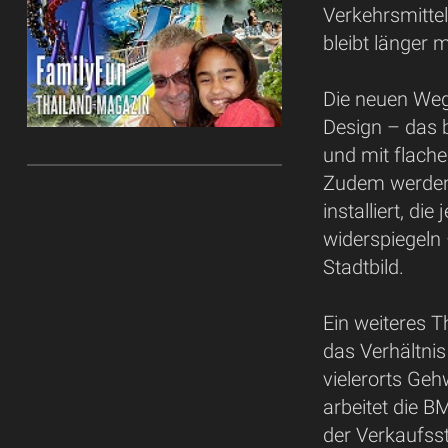
Verkehrsmittel
bleibt länger m
Die neuen Weg
Design – das b
und mit flach
Zudem werden 
installiert, di
widerspiegeln 
Stadtbild.
Ein weiteres 
das Verhältnis
vielerorts Ge
arbeitet die B
der Verkaufsst