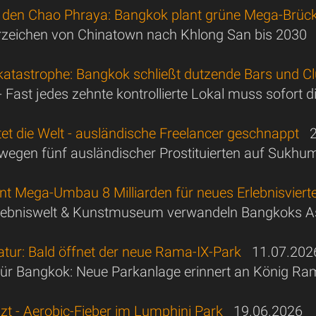
 den Chao Phraya: Bangkok plant grüne Mega-Brüc
zeichen von Chinatown nach Khlong San bis 2030
atastrophe: Bangkok schließt dutzende Bars und C
- Fast jedes zehnte kontrollierte Lokal muss sofort
et die Welt - ausländische Freelancer geschnappt
28
wegen fünf ausländischer Prostituierten auf Sukhum
t Mega-Umbau 8 Milliarden für neues Erlebnisvierte
rlebniswelt & Kunstmuseum verwandeln Bangkoks As
atur: Bald öffnet der neue Rama-IX-Park
11.07.202
ür Bangkok: Neue Parkanlage erinnert an König Ra
zt - Aerobic-Fieber im Lumphini Park
19.06.2026