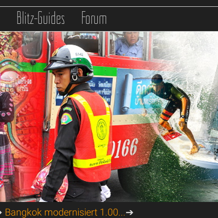
s
Blitz-Guides
Forum
➔
Bangkok modernisiert 1.00...
➔