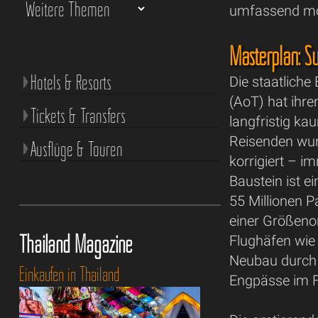
umfassend mod
Masterplan: S
Hotels & Resorts
Die staatliche
(AoT) hat ihre
Tickets & Transfers
langfristig ka
Reisenden wur
Ausflüge & Touren
korrigiert – i
Baustein ist e
55 Millionen P
einer Größenor
Thailand Magazine
Flughäfen wie 
Neubau durch 
Einkaufen in Thailand
Engpässe im F