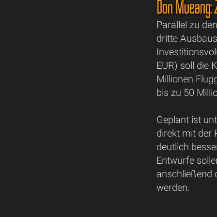
Don Mueang: Z
Parallel zu d
dritte Ausbau
Investitionsvo
EUR) soll die 
Millionen Flug
bis zu 50 Milli
Geplant ist un
direkt mit de
deutlich besse
Entwürfe solle
anschließend 
werden.