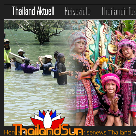
Thailand Aktuell
Reiseziele
Thailandinfo
Home
➔
Thailand Aktuell
➔
Reisenews Thailand