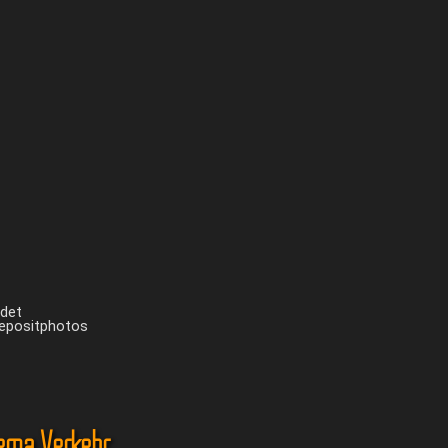
ndet
Depositphotos
ema Verkehr