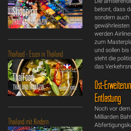
Die amtierend
betont, dass d
sondern auch 
gewährleisten 
werden Airline
zum Masterpla
und sollen bis
Thaifood - Essen in Thailand
steht die pol
das Verkehrsm
Ost-Erweiterun
Entlastung
Noch vor dem 
Milliarden Bah
Thailand mit Kindern
Abfertigungska