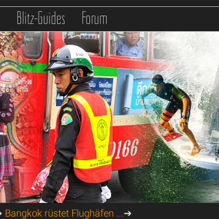
s
Blitz-Guides
Forum
➔
Bangkok rüstet Flughäfen ...
➔