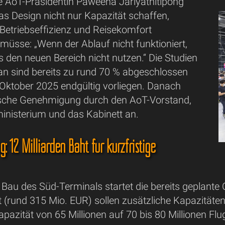
e AoT-Präsidentin Paweena Jariyathitipong
as Design nicht nur Kapazität schaffen,
Betriebseffizienz und Reisekomfort
müsse: „Wenn der Ablauf nicht funktioniert,
s den neuen Bereich nicht nutzen.“ Die Studien
n sind bereits zu rund 70 % abgeschlossen
 Oktober 2025 endgültig vorliegen. Danach
itische Genehmigung durch den AoT-Vorstand,
inisterium und das Kabinett an.
g: 12 Milliarden Baht für kurzfristige
Bau des Süd-Terminals startet die bereits geplante
t (rund 315 Mio. EUR) sollen zusätzliche Kapazitäten 
pazität von 65 Millionen auf 70 bis 80 Millionen F