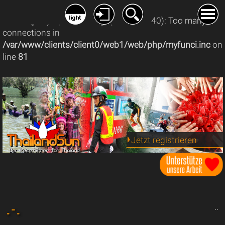
Warning
: mysqli_connect(): (08004/1040): Too many
connections in
/var/www/clients/client0/web1/web/php/myfunci.inc
on
line
81
Jetzt registrieren
.. - ..
..