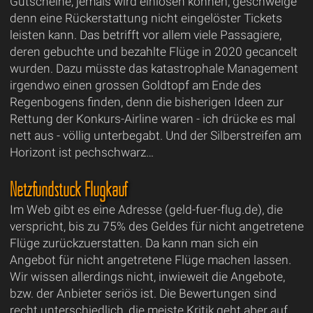
Gutscheine, jemals wird einlösen können, geschweige
denn eine Rückerstattung nicht eingelöster Tickets
leisten kann. Das betrifft vor allem viele Passagiere,
deren gebuchte und bezahlte Flüge in 2020 gecancelt
wurden. Dazu müsste das katastrophale Management
irgendwo einen grossen Goldtopf am Ende des
Regenbogens finden, denn die bisherigen Ideen zur
Rettung der Konkurs-Airline waren - ich drücke es mal
nett aus - völlig unterbegabt. Und der Silberstreifen am
Horizont ist pechschwarz…
Netzfundstück Flugkauf
Im Web gibt es eine Adresse (geld-fuer-flug.de), die
verspricht, bis zu 75% des Geldes für nicht angetretene
Flüge zurückzuerstatten. Da kann man sich ein
Angebot für nicht angetretene Flüge machen lassen.
Wir wissen allerdings nicht, inwieweit die Angebote,
bzw. der Anbieter seriös ist. Die Bewertungen sind
recht unterschiedlich, die meiste Kritik geht aber auf