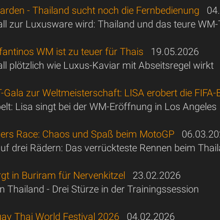
lliarden - Thailand sucht noch die Fernbedienung
04.
l zur Luxusware wird: Thailand und das teure WM-
antinos WM ist zu teuer für Thais
19.05.2026
l plötzlich wie Luxus-Kaviar mit Abseitsregel wirkt
-Gala zur Weltmeisterschaft: LISA erobert die FIFA
elt: Lisa singt bei der WM-Eröffnung in Los Angeles
vers Race: Chaos und Spaß beim MotoGP
06.03.20
uf drei Rädern: Das verrückteste Rennen beim Thai
t in Buriram für Nervenkitzel
23.02.2026
in Thailand - Drei Stürze in der Trainingssession
y Thai World Festival 2026
04.02.2026