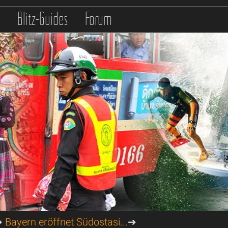
s
Blitz-Guides
Forum
➔
Bayern eröffnet Südostasi...
➔