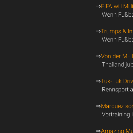
⇒
FIFA will Mi
Wenn Fußbal
⇒
Trumps & Inf
Wenn Fußbal
⇒
Von der MET
Thailand jub
⇒
Tuk-Tuk Dri
Rennsport a
⇒
Marquez sorg
Vortraining 
⇒
Amazing Mua