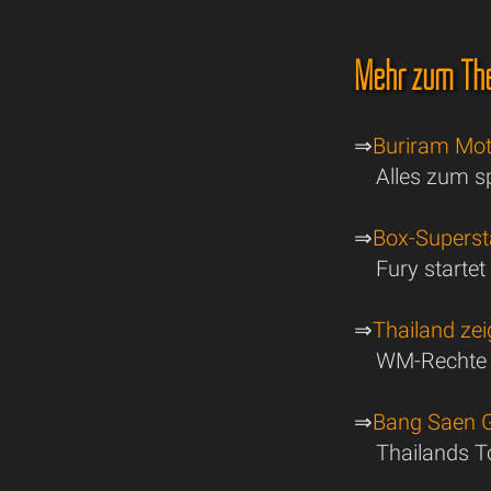
Mehr zum Th
⇒
Buriram Mot
Alles zum s
⇒
Box-Superst
Fury start
⇒
Thailand zei
WM-Rechte k
⇒
Bang Saen G
Thailands 