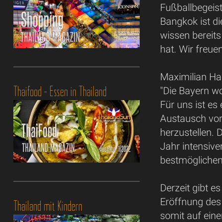
Fußballbegeist
Bangkok ist di
wissen bereit
hat. Wir freue
Maximilian Has
Thaifood - Essen in Thailand
"Die Bayern wo
Für uns ist es
Austausch vor
herzustellen. 
Jahr intensiv
bestmöglichen 
Derzeit gibt e
Eröffnung des
Thailand mit Kindern
somit auf einer