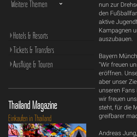
nun zur Drehs
den Fußballfa
aktive Jugend
Kampagnen und
Hotels & Resorts
auszubauen.
Tickets & Transfers
Bayern Münche
Ausflüge & Touren
"Wir freuen un
eröffnen. Uns
aber unser Zie
unseren Fans i
wir freuen uns
Thailand Magazine
steht, für die
greifbarer ma
Einkaufen in Thailand
Andreas Jung, 