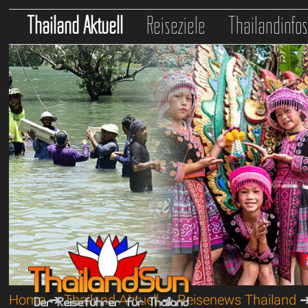
Thailand Aktuell
Reiseziele
Thailandinfo
Home
➔
Thailand Aktuell
➔
Reisenews Thailand