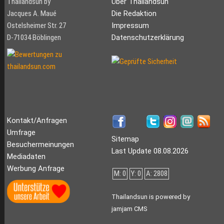
Thailandsun by
Über Thailandsun
Jacques A. Maué
Die Redaktion
Ostelsheimer Str. 27
Impressum
D-71034 Böblingen
Datenschutzerklärung
Kontakt/Anfragen
Umfrage
Sitemap
Besuchermeinungen
Last Update 08.08.2026
Mediadaten
Werbung Anfrage
M: 0
Y: 0
A: 2808
Thailandsun is powered by
jamjam CMS