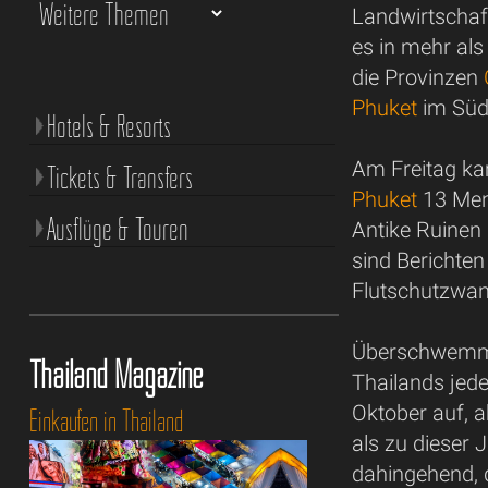
Landwirtschaf
es in mehr al
die Provinzen
Phuket
im Süde
Hotels & Resorts
Am Freitag k
Tickets & Transfers
Phuket
13 Men
Ausflüge & Touren
Antike Ruinen 
sind Berichten
Flutschutzwand
Überschwemmun
Thailand Magazine
Thailands jed
Oktober auf, 
Einkaufen in Thailand
als zu dieser 
dahingehend, 