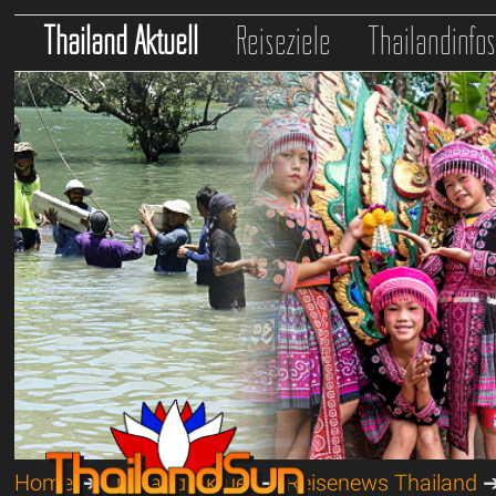
Thailand Aktuell
Reiseziele
Thailandinfo
Home
➔
Thailand Aktuell
➔
Reisenews Thailand