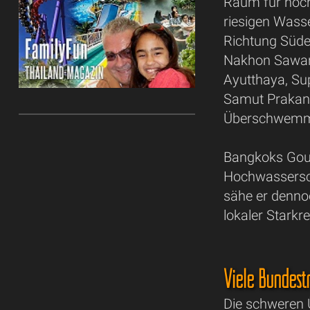
Raum für noc
riesigen Was
Richtung Süde
Nakhon Sawan,
Ayutthaya, Su
Samut Prakan
Überschwemm
Bangkoks Gouv
Hochwasserschu
sähe er denno
lokaler Stark
Viele Bundest
Die schweren