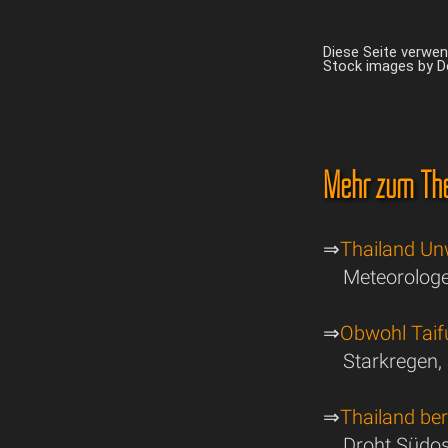
Diese Seite verwe
Stock images by 
Mehr zum Th
⇒
Thailand Un
Meteorologe
⇒
Obwohl Taif
Starkregen,
⇒
Thailand ber
Droht Südos