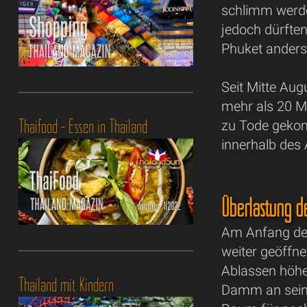
schlimm werde
jedoch dürfte
Phuket anders
Seit Mitte Au
mehr als 20 M
Thaifood - Essen in Thailand
zu Tode geko
innerhalb des 
Überlastung d
Am Anfang de
weiter geöffn
Ablassen höhe
Thailand mit Kindern
Damm an sein