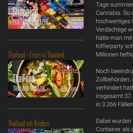
Tage summiere
Cannabis. So 
hochwertiges 
Verdächtige 
hätte man mit
Kifferparty sc
Thaifood - Essen in Thailand
Millionen heft
Noch beeindru
Zollbehörden,
verhindert ha
insgesamt 37.
in 3.266 Fälle
Dabei wurden 
Thailand mit Kindern
Container als