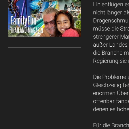
Linienflügen e
nicht länger a
Drogenschmugge
müsse die Str
strengerer M
außer Landes 
die Branche m
Regierung sie 
Die Probleme 
Gleichzeitig f
enormen Überpr
offenbar fande
denen es hohe
Für die Branc