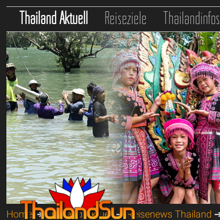
Thailand Aktuell
Reiseziele
Thailandinfo
Home
➔
Thailand Aktuell
➔
Reisenews Thailand