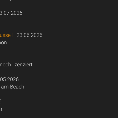
.07.2026
ussell
23.06.2026
hon
6
noch lizenziert
05.2026
os am Beach
6
n