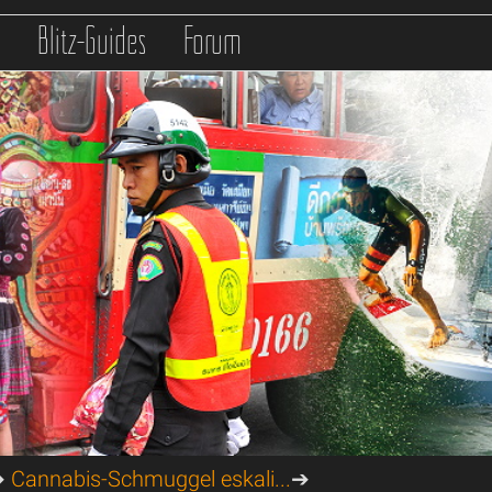
s
Blitz-Guides
Forum
➔
Cannabis-Schmuggel eskali...
➔