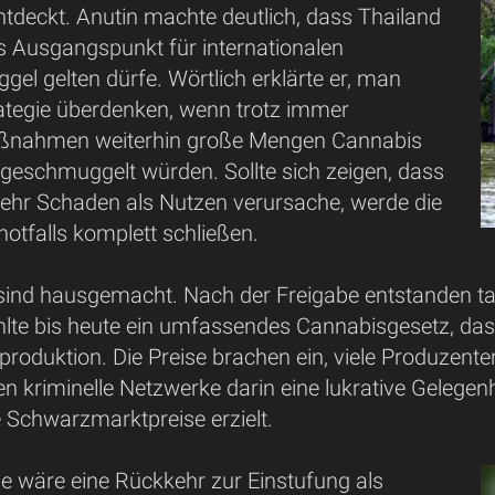
ntdeckt. Anutin machte deutlich, dass Thailand
ls Ausgangspunkt für internationalen
l gelten dürfe. Wörtlich erklärte er, man
ategie überdenken, wenn trotz immer
aßnahmen weiterhin große Mengen Cannabis
geschmuggelt würden. Sollte sich zeigen, dass
ehr Schaden als Nutzen verursache, werde die
notfalls komplett schließen.
sind hausgemacht. Nach der Freigabe entstanden 
ehlte bis heute ein umfassendes Cannabisgesetz, das 
oduktion. Die Preise brachen ein, viele Produzenten
n kriminelle Netzwerke darin eine lukrative Gelegenh
 Schwarzmarktpreise erzielt.
he wäre eine Rückkehr zur Einstufung als