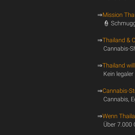
⇒
Mission Tha
👮 Schmugg
⇒
Thailand & 
Cannabis-S
⇒
Thailand wil
Kein legale
⇒
Cannabis-Str
Cannabis, E
⇒
Wenn Thailan
Über 7.000