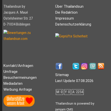
Thailandsun by
Über Thailandsun
Jacques A. Maué
Die Redaktion
Ostelsheimer Str. 27
Impressum
D-71034 Böblingen
Datenschutzerklärung
Kontakt/Anfragen
Umfrage
Sitemap
Besuchermeinungen
Last Update 07.08.2026
Mediadaten
Werbung Anfrage
M: 0
Y: 0
A: 2254
Thailandsun is powered by
jamjam CMS