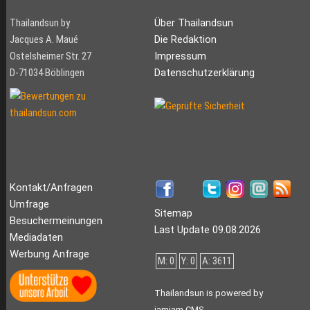
Thailandsun by
Über Thailandsun
Jacques A. Maué
Die Redaktion
Ostelsheimer Str. 27
Impressum
D-71034 Böblingen
Datenschutzerklärung
Kontakt/Anfragen
Umfrage
Sitemap
Besuchermeinungen
Last Update 09.08.2026
Mediadaten
Werbung Anfrage
M: 0
Y: 0
A: 3611
Thailandsun is powered by
jamjam CMS