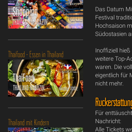
Das Datum Mit
Festival tradit
Hochsaison ma
Südostasien a
Inoffiziell hi
Thaifood - Essen in Thailand
weitere Top-A
waren. Die vol
eigentlich fü
nicht mehr.
Rückerstattun
Für enttäuscht
Thailand mit Kindern
Nachricht:
Alle Tickets we