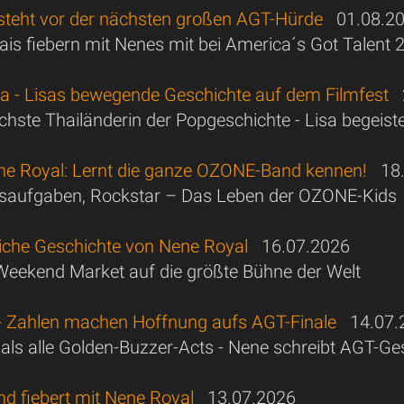
steht vor der nächsten großen AGT-Hürde
01.08.2
hais fiebern mit Nenes mit bei America´s Got Talent
sa - Lisas bewegende Geschichte auf dem Filmfest
2
ichste Thailänderin der Popgeschichte - Lisa begeiste
ne Royal: Lernt die ganze OZONE-Band kennen!
18.
usaufgaben, Rockstar – Das Leben der OZONE-Kids
liche Geschichte von Nene Royal
16.07.2026
eekend Market auf die größte Bühne der Welt
- Zahlen machen Hoffnung aufs AGT-Finale
14.07.
 als alle Golden-Buzzer-Acts - Nene schreibt AGT-Ge
nd fiebert mit Nene Royal
13.07.2026