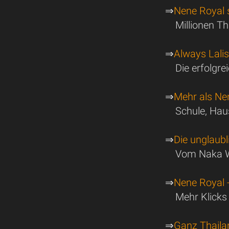
⇒
Nene Royal 
Millionen T
⇒
Always Lali
Die erfolgre
⇒
Mehr als Ne
Schule, Ha
⇒
Die unglaub
Vom Naka W
⇒
Nene Royal 
Mehr Klicks
⇒
Ganz Thaila