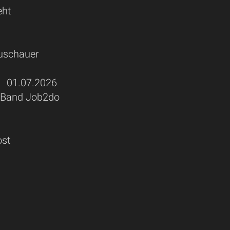
eht
Zuschauer
01.07.2026
a-Band Job2do
ost