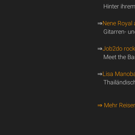
Hinter ihrem
⇒
Nene Royal 
Gitarren- u
⇒
Job2do rockt
Meet the Ba
⇒
Lisa Manobal
Thailändisc
⇒ Mehr Reise