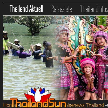
Thailand Aktuell
Reiseziele
Thailandinfo
Home
➔
Thailand Aktuell
➔
Reisenews Thailand