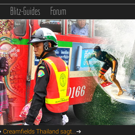
s
Blitz-Guides
Forum
➔
Creamfields Thailand sagt...
➔