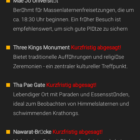
Mae Jo Universitt
Berhmt fr Massenlaternenfreisetzungen, die um
ca. 18:30 Uhr beginnen. Ein frher Besuch ist
empfehlenswert, um sich gute Pltze zu sichern
Three Kings Monument
Kurzfristig abgesagt!
Bietet traditionelle Auffhrungen und religise
Zeremonien - ein zentraler kultureller Treffpunkt.
Tha Pae Gate
Kurzfristig abgesagt!
Lebendiger Ort mit Paraden und Essensstnden,
ideal zum Beobachten von Himmelslaternen und
schwimmenden Krathongs.
Nawarat-Brcke
Kurzfristig abgesagt!