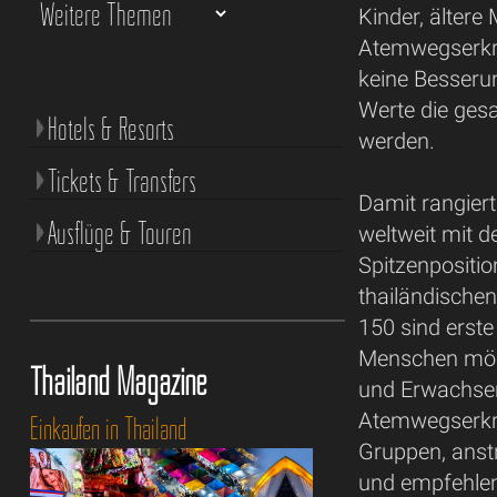
Kinder, älter
Atemwegserkr
keine Besserun
Werte die ges
Hotels & Resorts
werden.
Tickets & Transfers
Damit rangier
Ausflüge & Touren
weltweit mit 
Spitzenposition
thailändischen
150 sind erste
Menschen mögl
Thailand Magazine
und Erwachse
Atemwegserkr
Einkaufen in Thailand
Gruppen, anst
und empfehlen