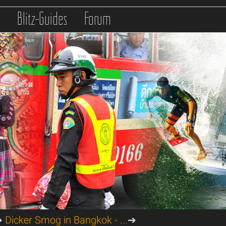
s
Blitz-Guides
Forum
➔
Dicker Smog in Bangkok - ...
➔