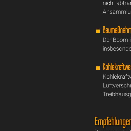
nicht abtra
Ansammlung
Baumaßnahm
Der Boom i
insbesonde
Kohlekraftwe
Kohlekraftw
Luftversch
Treibhausg
Empfehlunge