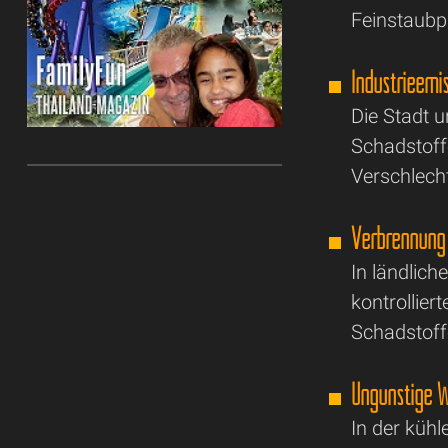
Feinstaubpa
Industrieemis
Die Stadt 
Schadstoffe
Verschlecht
Verbrennung 
In ländlic
kontrollier
Schadstoffe
Ungünstige W
In der küh