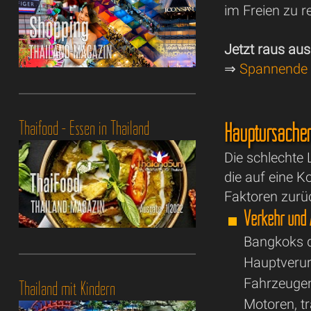
im Freien zu r
Jetzt raus au
⇒
Spannende 
Thaifood - Essen in Thailand
Hauptursache
Die schlechte 
die auf eine 
Faktoren zurü
Verkehr und 
Bangkoks di
Hauptverur
Fahrzeugen,
Thailand mit Kindern
Motoren, t