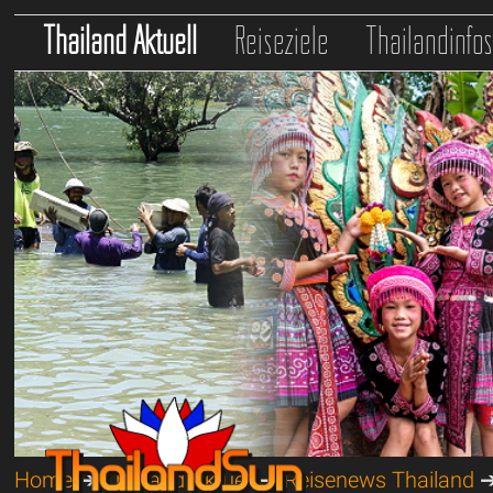
Thailand Aktuell
Reiseziele
Thailandinfo
Home
➔
Thailand Aktuell
➔
Reisenews Thailand