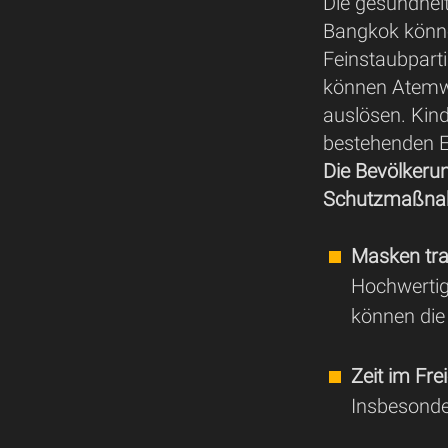
Die gesundheit
Bangkok könn
Feinstaubparti
können Atemw
auslösen. Kin
bestehenden E
Die Bevölkerun
Schutzmaßnah
Masken tra
Hochwertig
können die
Zeit im Fre
Insbesonde