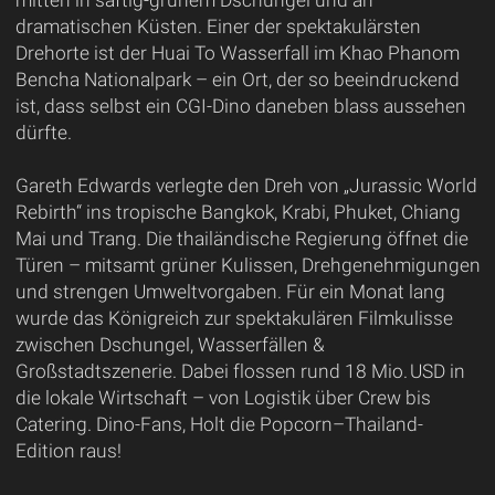
mitten in saftig-grünem Dschungel und an
dramatischen Küsten. Einer der spektakulärsten
Drehorte ist der Huai To Wasserfall im Khao Phanom
Bencha Nationalpark – ein Ort, der so beeindruckend
ist, dass selbst ein CGI-Dino daneben blass aussehen
dürfte.
Gareth Edwards verlegte den Dreh von „Jurassic World
Rebirth“ ins tropische Bangkok, Krabi, Phuket, Chiang
Mai und Trang. Die thailändische Regierung öffnet die
Türen – mitsamt grüner Kulissen, Drehgenehmigungen
und strengen Umweltvorgaben. Für ein Monat lang
wurde das Königreich zur spektakulären Filmkulisse
zwischen Dschungel, Wasserfällen &
Großstadtszenerie. Dabei flossen rund 18 Mio. USD in
die lokale Wirtschaft – von Logistik über Crew bis
Catering. Dino-Fans, Holt die Popcorn–Thailand-
Edition raus!