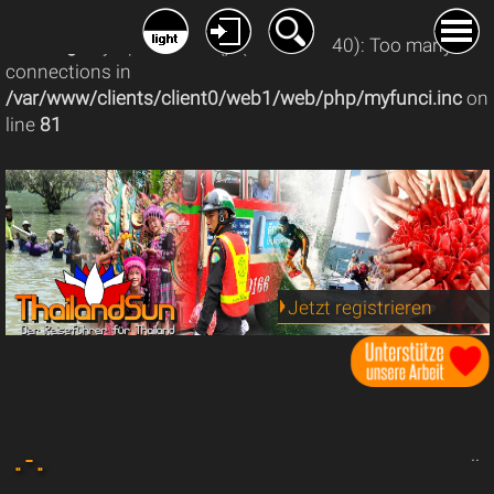
Warning
: mysqli_connect(): (08004/1040): Too many
connections in
/var/www/clients/client0/web1/web/php/myfunci.inc
on
line
81
Jetzt registrieren
.. - ..
..