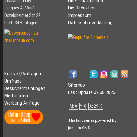
Thailandsun by
Über Thailandsun
Jacques A. Maué
Die Redaktion
Ostelsheimer Str. 27
Impressum
D-71034 Böblingen
Datenschutzerklärung
Kontakt/Anfragen
Umfrage
Sitemap
Besuchermeinungen
Last Update 09.08.2026
Mediadaten
Werbung Anfrage
M: 0
Y: 0
A: 2919
Thailandsun is powered by
jamjam CMS