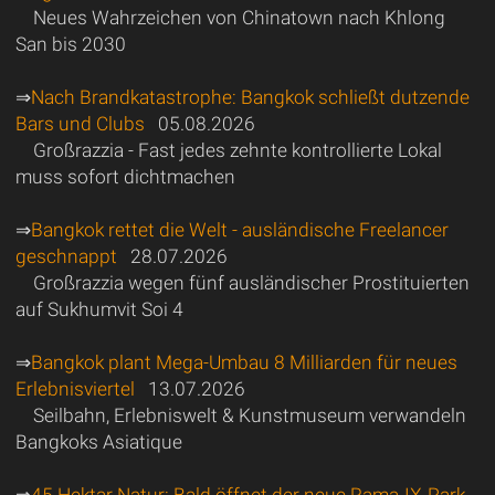
Neues Wahrzeichen von Chinatown nach Khlong
San bis 2030
⇒
Nach Brandkatastrophe: Bangkok schließt dutzende
Bars und Clubs
05.08.2026
Großrazzia - Fast jedes zehnte kontrollierte Lokal
muss sofort dichtmachen
⇒
Bangkok rettet die Welt - ausländische Freelancer
geschnappt
28.07.2026
Großrazzia wegen fünf ausländischer Prostituierten
auf Sukhumvit Soi 4
⇒
Bangkok plant Mega-Umbau 8 Milliarden für neues
Erlebnisviertel
13.07.2026
Seilbahn, Erlebniswelt & Kunstmuseum verwandeln
Bangkoks Asiatique
⇒
45 Hektar Natur: Bald öffnet der neue Rama-IX-Park